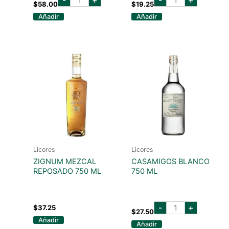
-
+
-
+
ultra
JIMADOR
$
58.00
$
19.25
añejo
BLANCO
Añadir
Añadir
cristalino
750
750
ML
ml
cantidad
cantidad
Licores
Licores
ZIGNUM MEZCAL
CASAMIGOS BLANCO
REPOSADO 750 ML
750 ML
casamigos
-
+
$
37.25
blanco
$
27.50
750
Añadir
Añadir
ml