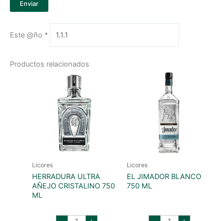
Este @ño
*
Productos relacionados
Licores
Licores
HERRADURA ULTRA
EL JIMADOR BLANCO
AÑEJO CRISTALINO 750
750 ML
ML
herradura
EL