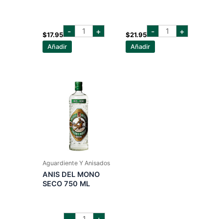
anis
ANIS
-
+
-
+
chinchon
DEL
$
17.95
$
21.95
dulce
MONO
Añadir
Añadir
1
DULCE
lt
750
cantidad
ML
cantidad
Aguardiente Y Anisados
ANIS DEL MONO
SECO 750 ML
ANIS
-
+