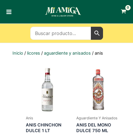
Ir
al
contenido
Inicio
/
licores
/
aguardiente y anisados
/ anis
Anis
Aguardiente Y Anisados
ANIS CHINCHON
ANIS DEL MONO
DULCE 1 LT
DULCE 750 ML