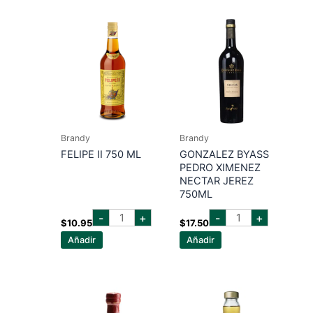
Brandy
Brandy
FELIPE II 750 ML
GONZALEZ BYASS
PEDRO XIMENEZ
NECTAR JEREZ
750ML
FELIPE
GONZALEZ
-
+
-
+
II
BYASS
$
10.95
$
17.50
750
PEDRO
Añadir
Añadir
ML
XIMENEZ
cantidad
NECTAR
JEREZ
750ML
cantidad