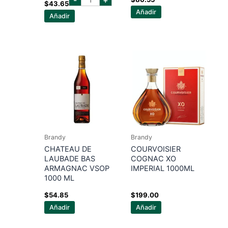
mendoza
$
43.65
750
Añadir
Añadir
ml
cantidad
Brandy
Brandy
CHATEAU DE
COURVOISIER
LAUBADE BAS
COGNAC XO
ARMAGNAC VSOP
IMPERIAL 1000ML
1000 ML
$
54.85
$
199.00
Añadir
Añadir