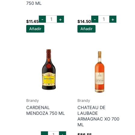
750 ML
brandy
brandy
-
+
-
+
romate
soberano
$
11.45
$
14.50
solera
750
Añadir
Añadir
reserva
ml
750
cantidad
ml
cantidad
Brandy
Brandy
CARDENAL
CHATEAU DE
MENDOZA 750 ML
LAUBADE
ARMAGNAC XO 700
ML
cardenal
-
+
$
86.55