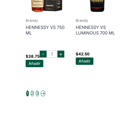
Brandy
Brandy
HENNESSY VS 750
HENNESSY VS
ML
LUMINOUS 700 ML
hennessy
-
+
$
42.50
vs
$
38.75
750
Añadir
Añadir
ml
cantidad
1
2
3
→