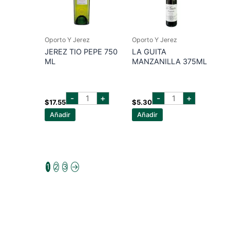
Oporto Y Jerez
Oporto Y Jerez
JEREZ TIO PEPE 750
LA GUITA
ML
MANZANILLA 375ML
jerez
la
-
+
-
+
tio
guita
$
17.55
$
5.30
pepe
manzanilla
Añadir
Añadir
750
375ml
ml
cantidad
cantidad
1
2
3
→