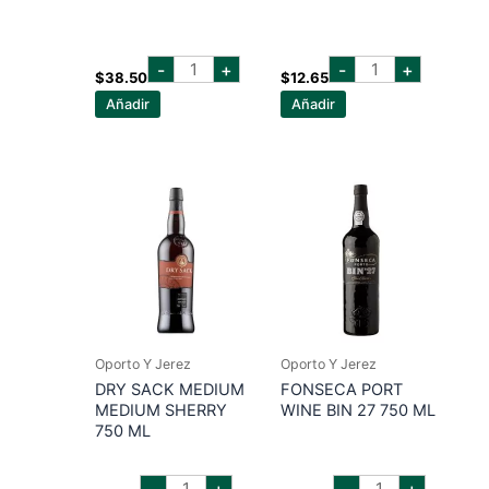
blandy
dry
-
+
-
+
´s
sack
$
38.50
$
12.65
madeira
fino
Añadir
Añadir
5
750
years
ml
750
cantidad
ml
cantidad
Oporto Y Jerez
Oporto Y Jerez
DRY SACK MEDIUM
FONSECA PORT
MEDIUM SHERRY
WINE BIN 27 750 ML
750 ML
dry
fonseca
-
+
-
+