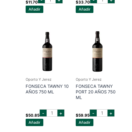
sack
port
$
11.70
$
33.70
medium
wine
Añadir
Añadir
medium
bin
sherry
27
750
750
ml
ml
cantidad
cantidad
Oporto Y Jerez
Oporto Y Jerez
FONSECA TAWNY 10
FONSECA TAWNY
AÑOS 750 ML
PORT 20 AÑOS 750
ML
fonseca
fonseca
-
+
-
+
tawny
tawny
$
50.85
$
59.95
10
port
Añadir
Añadir
años
20
750
años
ml
750