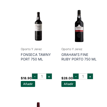
cantidad
ml
cantidad
Oporto Y Jerez
Oporto Y Jerez
FONSECA TAWNY
GRAHAM’S FINE
PORT 750 ML
RUBY PORTO 750 ML
fonseca
graham's
-
+
-
+
tawny
fine
$
18.90
$
28.00
port
ruby
Añadir
Añadir
750
porto
ml
750
cantidad
ml
cantidad