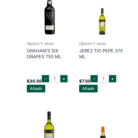
Oporto Y Jerez
Oporto Y Jerez
GRAHAM’S SIX
JEREZ TIO PEPE 375
GRAPES 750 ML
ML
graham's
jerez
-
+
-
+
six
tio
$
30.50
$
7.50
grapes
pepe
Añadir
Añadir
750
375
ml
ml
cantidad
cantidad