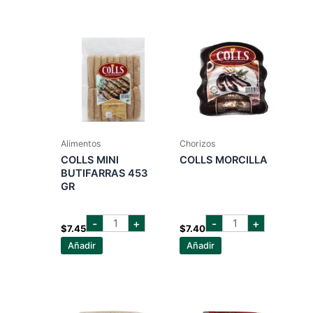
cantidad
Alimentos
Chorizos
COLLS MINI
COLLS MORCILLA
BUTIFARRAS 453
GR
COLLS
COLLS
-
+
-
+
MINI
MORCILLA
$
7.45
$
7.40
BUTIFARRAS
cantidad
Añadir
Añadir
453
GR
cantidad