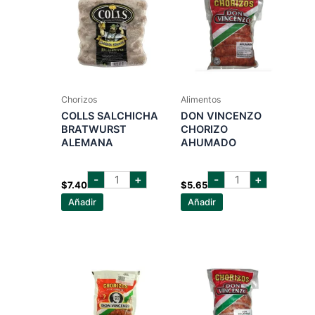
Chorizos
Alimentos
COLLS SALCHICHA
DON VINCENZO
BRATWURST
CHORIZO
ALEMANA
AHUMADO
COLLS
DON
-
+
-
+
SALCHICHA
VINCENZO
$
7.40
$
5.65
BRATWURST
CHORIZO
Añadir
Añadir
ALEMANA
AHUMADO
cantidad
cantidad