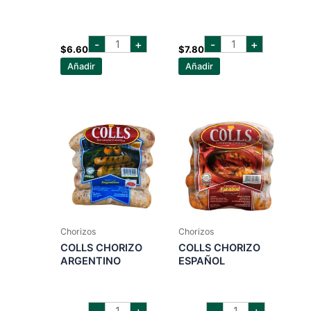
COLLS
COLLS
-
+
-
+
BUTIFARRA
CHISTORRA
$
6.60
$
7.80
cantidad
TIPO
Añadir
Añadir
ESPAÑOLA
cantidad
Chorizos
Chorizos
COLLS CHORIZO
COLLS CHORIZO
ARGENTINO
ESPAÑOL
COLLS
COLLS
-
+
-
+