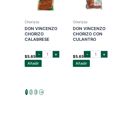
Chorizos
Chorizos
DON VINCENZO
DON VINCENZO
CHORIZO
CHORIZO CON
CALABRESE
CULANTRO
DON
DON
-
+
-
+
VINCENZO
VINCENZO
$
5.65
$
5.65
CHORIZO
CHORIZO
Añadir
Añadir
CALABRESE
CON
cantidad
CULANTRO
cantidad
1
2
3
→