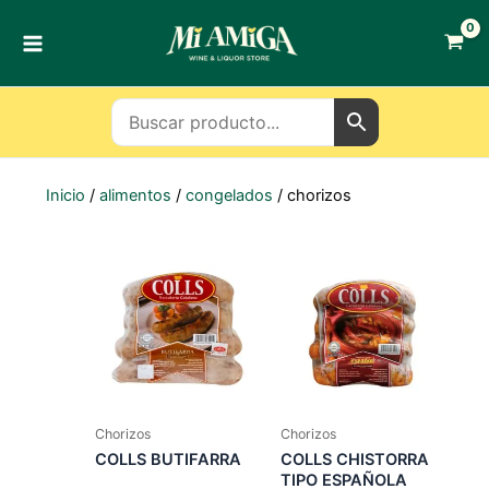
Ir
al
contenido
Inicio
/
alimentos
/
congelados
/ chorizos
Chorizos
Chorizos
COLLS BUTIFARRA
COLLS CHISTORRA
TIPO ESPAÑOLA