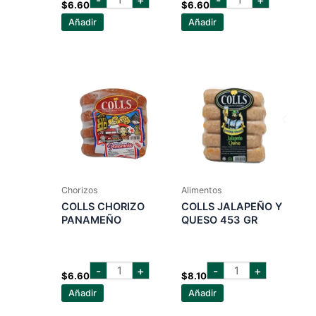
CHORIZO
CHORIZO
$
6.60
$
6.60
ARGENTINO
ESPAÑOL
Añadir
Añadir
cantidad
cantidad
Chorizos
Alimentos
COLLS CHORIZO
COLLS JALAPEÑO Y
PANAMEÑO
QUESO 453 GR
COLLS
COLLS
-
+
-
+
CHORIZO
JALAPEÑO
$
6.60
$
8.10
PANAMEÑO
Y
Añadir
Añadir
cantidad
QUESO
453
GR