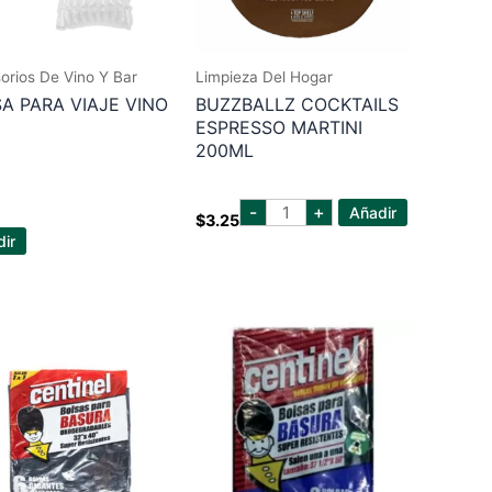
orios De Vino Y Bar
Limpieza Del Hogar
A PARA VIAJE VINO
BUZZBALLZ COCKTAILS
ESPRESSO MARTINI
200ML
BUZZBALLZ
-
+
Añadir
$
3.25
COCKTAILS
ESPRESSO
ir
MARTINI
200ML
cantidad