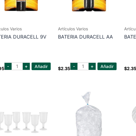
culos Varios
Artículos Varios
Artícu
TERIA DURACELL 9V
BATERIA DURACELL AA
BATE
bateria
bateria
-
+
-
+
Añadir
Añadir
95
$
2.35
$
2.3
duracell
duracell
9v
aa
cantidad
cantidad