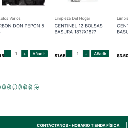
culos Varios
Limpieza Del Hogar
Limpi
RBON DON PEPON 5
CENTINEL 12 BOLSAS
CENT
S
BASURA 18??X18??
BASU
carbon
centinel
-
+
-
+
Añadir
Añadir
95
$
1.65
$
3.5
don
12
pepon
bolsas
5
basura
lbs
18??
cantidad
x18??
cantidad
2
3
4
…
7
8
9
→
CONTÁCTANOS - HORARIO TIENDA FÍSICA