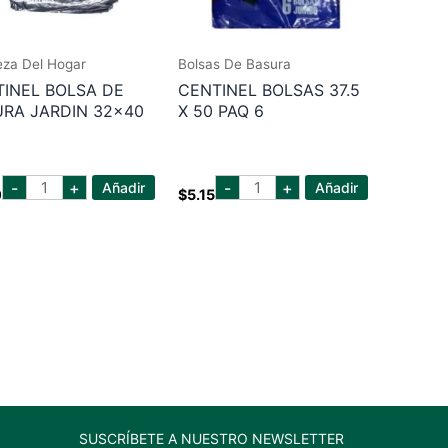
eza Del Hogar
Bolsas De Basura
INEL BOLSA DE
CENTINEL BOLSAS 37.5
RA JARDIN 32×40
X 50 PAQ 6
centinel
centinel
-
+
-
+
Añadir
Añadir
0
$
5.15
bolsa
bolsas
de
37.5
basura
x
jardin
50
32x40
paq
cantidad
6
cantidad
SUSCRÍBETE A NUESTRO NEWSLETTER