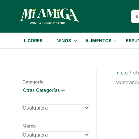
Ir
al
contenido
LICORES
VINOS
ALIMENTOS
ESPU
Inicio
/ ot
Categoría
Mostrando
Otras Categorías

Marca