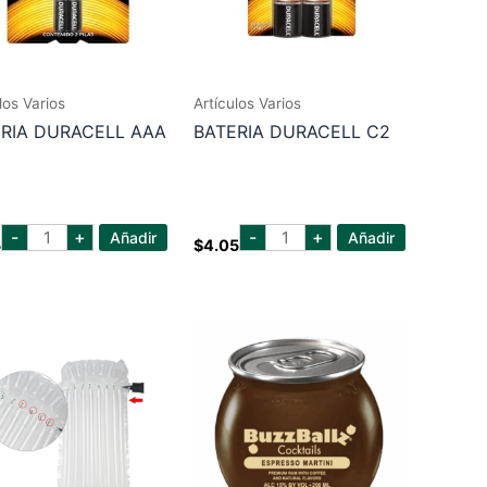
los Varios
Artículos Varios
RIA DURACELL AAA
BATERIA DURACELL C2
bateria
bateria
-
+
-
+
Añadir
Añadir
5
$
4.05
duracell
duracell
aaa
c2
cantidad
cantidad