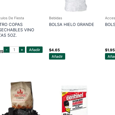
culos De Fiesta
Bebidas
Acces
STRO COPAS
BOLSA HIELO GRANDE
BOLS
SECHABLES VINO
ZAS 5OZ.
BISTRO
-
+
Añadir
$
4.65
$
1.95
25
COPAS
DESECHABLES
Añadir
Añad
VINO
6PZAS
5OZ.
cantidad