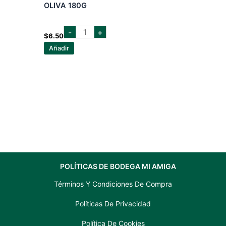
OLIVA 180G
CALVO
-
+
FILETES
$
6.50
DE
Añadir
ATUN
EN
ACEITE
DE
OLIVA
180G
cantidad
POLÍTICAS DE BODEGA MI AMIGA
Términos Y Condiciones De Compra
Políticas De Privacidad
Política De Cookies