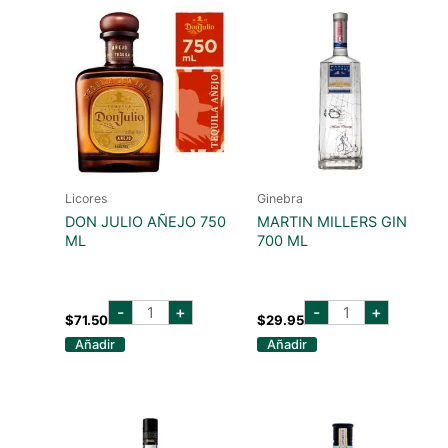
Licores
Ginebra
DON JULIO AÑEJO 750
MARTIN MILLERS GIN
ML
700 ML
don
martin
-
+
-
+
julio
millers
$
71.50
$
29.95
añejo
gin
Añadir
Añadir
750
700
ml
ml
cantidad
cantidad