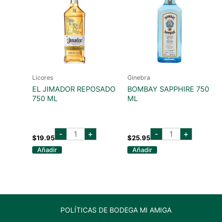
Licores
Ginebra
EL JIMADOR REPOSADO
BOMBAY SAPPHIRE 750
750 ML
ML
EL
BOMBAY
-
+
-
+
JIMADOR
SAPPHIRE
$
19.95
$
25.95
REPOSADO
750
Añadir
Añadir
750
ML
ML
cantidad
cantidad
POLÍTICAS DE BODEGA MI AMIGA