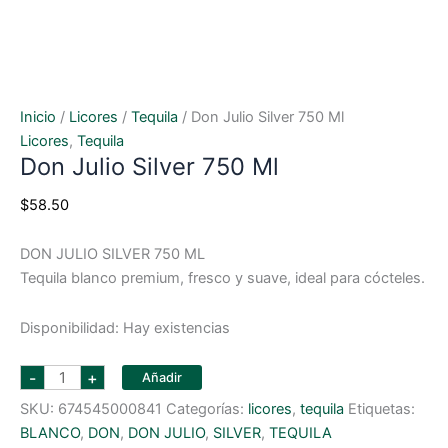
Inicio
/
Licores
/
Tequila
/ Don Julio Silver 750 Ml
Licores
,
Tequila
Don Julio Silver 750 Ml
$
58.50
DON JULIO SILVER 750 ML
Tequila blanco premium, fresco y suave, ideal para cócteles.
Disponibilidad:
Hay existencias
don
-
+
Añadir
julio
silver
SKU:
674545000841
Categorías:
licores
,
tequila
Etiquetas:
750
ml
BLANCO
,
DON
,
DON JULIO
,
SILVER
,
TEQUILA
cantidad