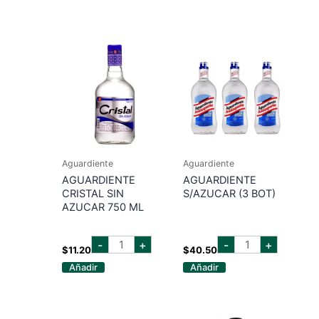
ml
750ML
cantidad
cantidad
Aguardiente
Aguardiente
AGUARDIENTE
AGUARDIENTE
CRISTAL SIN
S/AZUCAR (3 BOT)
AZUCAR 750 ML
AGUARDIENTE
AGUARDIENTE
-
+
-
+
CRISTAL
S/AZUCAR
$
11.20
$
40.50
SIN
(3
Añadir
Añadir
AZUCAR
BOT)
750
cantidad
ML
cantidad