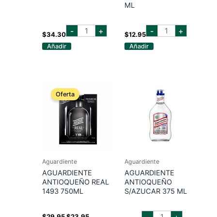
ML
aguardiente
AGUARDIENTE
-
+
-
+
antioqueño
ANTIOQUEÑO
$
34.30
$
12.95
2
750
Añadir
Añadir
lt
ML
cantidad
cantidad
Oferta
Aguardiente
Aguardiente
AGUARDIENTE
AGUARDIENTE
ANTIOQUEÑO REAL
ANTIOQUEÑO
1493 750ML
S/AZUCAR 375 ML
aguardiente
El
El
-
+
$
29.95
$
23.95