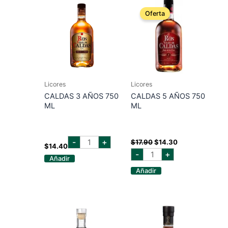
Oferta
Licores
Licores
CALDAS 3 AÑOS 750
CALDAS 5 AÑOS 750
ML
ML
caldas
El
El
-
+
$
17.90
$
14.30
3
$
14.40
precio
precio
caldas
años
-
+
original
actual
5
Añadir
750
años
era:
es:
ml
Añadir
750
cantidad
$17.90.
$14.30.
ml
cantidad