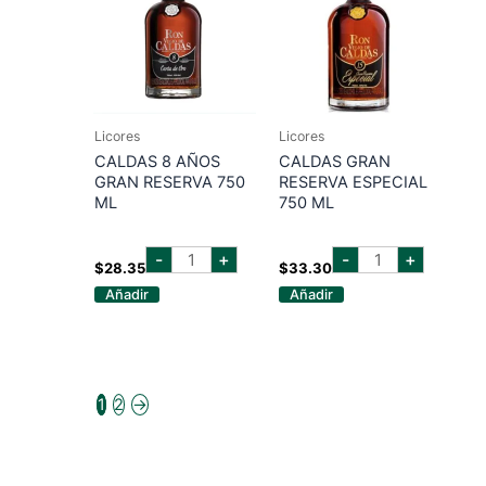
Licores
Licores
CALDAS 8 AÑOS
CALDAS GRAN
GRAN RESERVA 750
RESERVA ESPECIAL
ML
750 ML
caldas
caldas
-
+
-
+
8
gran
$
28.35
$
33.30
años
reserva
Añadir
Añadir
gran
especial
reserva
750
750
ml
ml
cantidad
cantidad
1
2
→