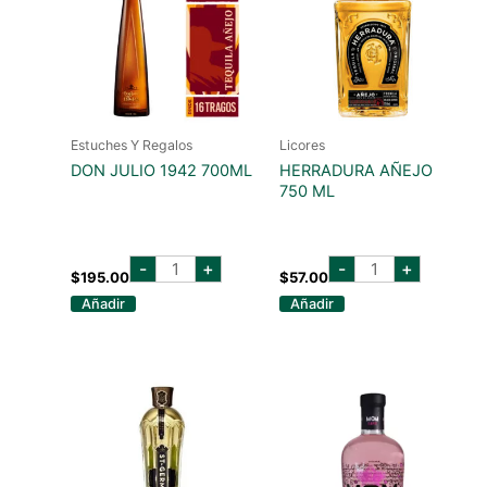
Estuches Y Regalos
Licores
DON JULIO 1942 700ML
HERRADURA AÑEJO
750 ML
don
herradura
-
+
-
+
julio
añejo
$
195.00
$
57.00
1942
750
Añadir
Añadir
700ml
ml
cantidad
cantidad