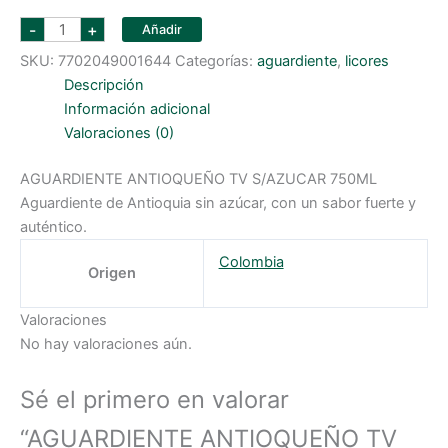
AGUARDIENTE
-
+
Añadir
ANTIOQUEÑO
TV
SKU:
7702049001644
Categorías:
aguardiente
,
licores
S/AZUCAR
750ML
Descripción
cantidad
Información adicional
Valoraciones (0)
AGUARDIENTE ANTIOQUEÑO TV S/AZUCAR 750ML
Aguardiente de Antioquia sin azúcar, con un sabor fuerte y
auténtico.
Colombia
Origen
Valoraciones
No hay valoraciones aún.
Sé el primero en valorar
“AGUARDIENTE ANTIOQUEÑO TV