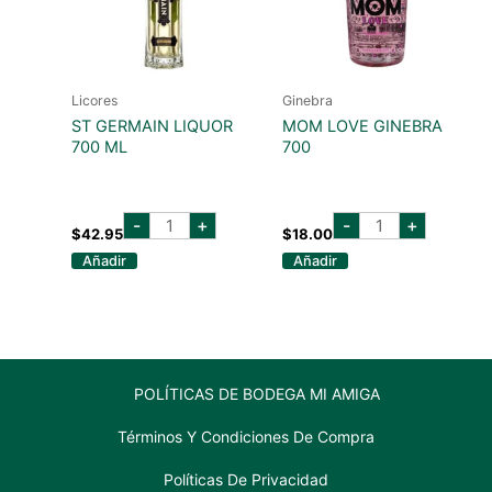
Licores
Ginebra
ST GERMAIN LIQUOR
MOM LOVE GINEBRA
700 ML
700
st
MOM
-
+
-
+
germain
LOVE
$
42.95
$
18.00
liquor
GINEBRA
Añadir
Añadir
700
700
ml
cantidad
cantidad
POLÍTICAS DE BODEGA MI AMIGA
Términos Y Condiciones De Compra
Políticas De Privacidad