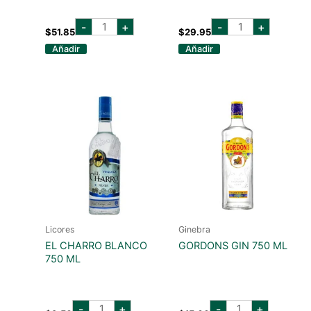
the
martin
-
+
-
+
london
millers
$
51.85
$
29.95
no
gin
Añadir
Añadir
1
700
sherry
ml
cask
cantidad
700ml
cantidad
Licores
Ginebra
EL CHARRO BLANCO
GORDONS GIN 750 ML
750 ML
el
GORDONS
-
+
-
+