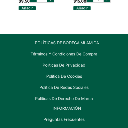
charro
GIN
$
9.50
$
15.00
blanco
750
Añadir
Añadir
750
ML
ml
cantidad
cantidad
POLÍTICAS DE BODEGA MI AMIGA
Términos Y Condiciones De Compra
Políticas De Privacidad
Política De Cookies
Política De Redes Sociales
Políticas De Derecho De Marca
INFORMACIÓN
Preguntas Frecuentes