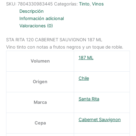
120
SKU:
7804330983445
Categorías:
Tinto
,
Vinos
CABERNET
SAUVIGNON
Descripción
187
ML
Información adicional
cantidad
Valoraciones (0)
STA RITA 120 CABERNET SAUVIGNON 187 ML
Vino tinto con notas a frutos negros y un toque de roble.
187 ML
Volumen
Chile
Origen
Santa Rita
Marca
Cabernet Sauvignon
Cepa