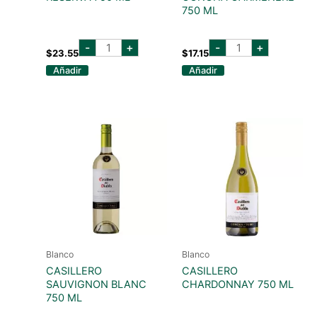
750 ML
septima
marques
-
+
-
+
gran
de
$
23.55
$
17.15
reserva
casa
Añadir
Añadir
750
concha
ml
carmenere
cantidad
750
ml
cantidad
Blanco
Blanco
CASILLERO
CASILLERO
SAUVIGNON BLANC
CHARDONNAY 750 ML
750 ML