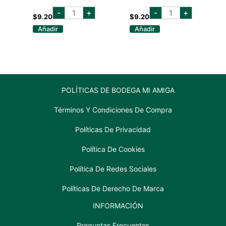
CASILLERO
CASILLERO
-
+
-
+
SAUVIGNON
CHARDONNAY
$
9.20
$
9.20
BLANC
750
Añadir
Añadir
750
ML
ML
cantidad
cantidad
POLÍTICAS DE BODEGA MI AMIGA
Términos Y Condiciones De Compra
Políticas De Privacidad
Política De Cookies
Política De Redes Sociales
Políticas De Derecho De Marca
INFORMACIÓN
Preguntas Frecuentes