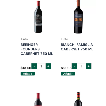
Tinto
Tinto
BERINGER
BIANCHI FAMIGLIA
FOUNDERS
CABERNET 750 ML
CABERNET 750 ML
BERINGER
BIANCHI
-
+
-
+
FOUNDERS
FAMIGLIA
$
13.50
$
13.95
CABERNET
CABERNET
Añadir
Añadir
750
750
ML
ML
cantidad
cantidad