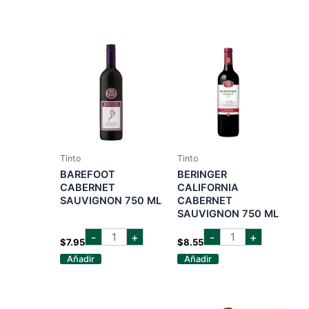
750ML
ml
cantidad
cantidad
Tinto
Tinto
BAREFOOT
BERINGER
CABERNET
CALIFORNIA
SAUVIGNON 750 ML
CABERNET
SAUVIGNON 750 ML
barefoot
BERINGER
-
+
-
+
cabernet
CALIFORNIA
$
7.95
$
8.55
sauvignon
CABERNET
Añadir
Añadir
750
SAUVIGNON
ml
750
cantidad
ML
cantidad