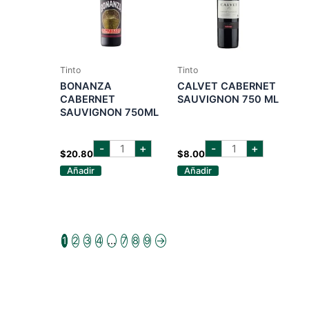
Tinto
Tinto
BONANZA
CALVET CABERNET
CABERNET
SAUVIGNON 750 ML
SAUVIGNON 750ML
bonanza
calvet
-
+
-
+
cabernet
cabernet
$
20.80
$
8.00
sauvignon
sauvignon
Añadir
Añadir
750ml
750
cantidad
ml
cantidad
1
2
3
4
…
7
8
9
→