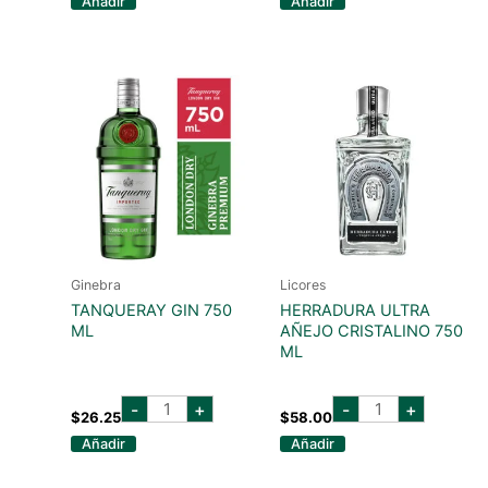
Añadir
Añadir
sevilla
ML
700
cantidad
ml
cantidad
Ginebra
Licores
TANQUERAY GIN 750
HERRADURA ULTRA
ML
AÑEJO CRISTALINO 750
ML
tanqueray
herradura
-
+
-
+
gin
ultra
$
26.25
$
58.00
750
añejo
Añadir
Añadir
ml
cristalino
cantidad
750
ml