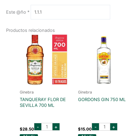
Este @ño
*
Productos relacionados
Ginebra
Ginebra
TANQUERAY FLOR DE
GORDONS GIN 750 ML
SEVILLA 700 ML
tanqueray
GORDONS
-
+
-
+
flor
GIN
$
28.50
$
15.00
de
750