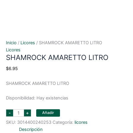
Inicio
/
Licores
/ SHAMROCK AMARETTO LITRO
Licores
SHAMROCK AMARETTO LITRO
$
6.95
SHAMROCK AMARETTO LITRO
Disponibilidad:
Hay existencias
SHAMROCK
-
+
Añadir
AMARETTO
LITRO
SKU:
3014400240253
Categoría:
licores
cantidad
Descripción