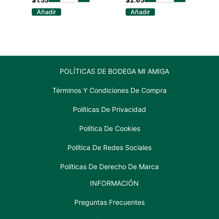
1
750
Añadir
Añadir
LT
ml
cantidad
cantidad
POLÍTICAS DE BODEGA MI AMIGA
Términos Y Condiciones De Compra
Políticas De Privacidad
Política De Cookies
Política De Redes Sociales
Políticas De Derecho De Marca
INFORMACIÓN
Preguntas Frecuentes