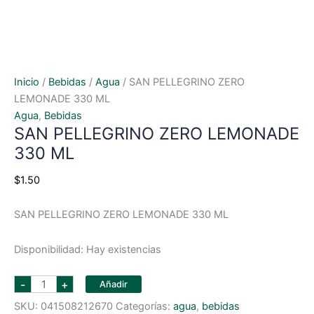
Inicio
/
Bebidas
/
Agua
/ SAN PELLEGRINO ZERO
LEMONADE 330 ML
Agua
,
Bebidas
SAN PELLEGRINO ZERO LEMONADE
330 ML
$
1.50
SAN PELLEGRINO ZERO LEMONADE 330 ML
Disponibilidad:
Hay existencias
SAN
-
+
Añadir
PELLEGRINO
ZERO
SKU:
041508212670
Categorías:
agua
,
bebidas
LEMONADE