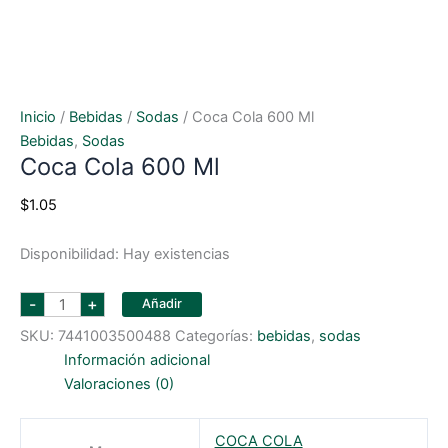
Inicio
/
Bebidas
/
Sodas
/ Coca Cola 600 Ml
Bebidas
,
Sodas
Coca Cola 600 Ml
$
1.05
Disponibilidad:
Hay existencias
coca
-
+
Añadir
cola
600
SKU:
7441003500488
Categorías:
bebidas
,
sodas
ml
cantidad
Información adicional
Valoraciones (0)
COCA COLA