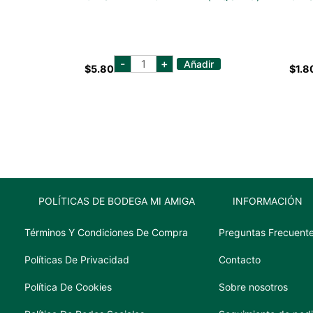
cristalina
-
+
Añadir
$
5.80
$
1.8
garrafa
(liquido)
cantidad
POLÍTICAS DE BODEGA MI AMIGA
INFORMACIÓN
Términos Y Condiciones De Compra
Preguntas Frecuent
Políticas De Privacidad
Contacto
Política De Cookies
Sobre nosotros