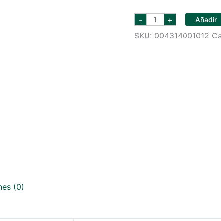
COCA
-
+
Añadir
COLA
1
SKU:
004314001012
Ca
LT
cantidad
nes (0)