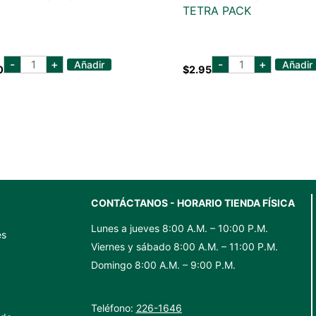
TETRA PACK
cristalina
del
-
+
-
+
Añadir
Añadir
0
$
2.95
galon
monte
cantidad
cranberry
1
lt
tetra
pack
cantidad
CONTÁCTANOS - HORARIO TIENDA FÍSICA
Lunes a jueves 8:00 A.M. – 10:00 P.M.
es
Viernes y sábado 8:00 A.M. – 11:00 P.M.
Domingo 8:00 A.M. – 9:00 P.M.
Teléfono:
226-1646