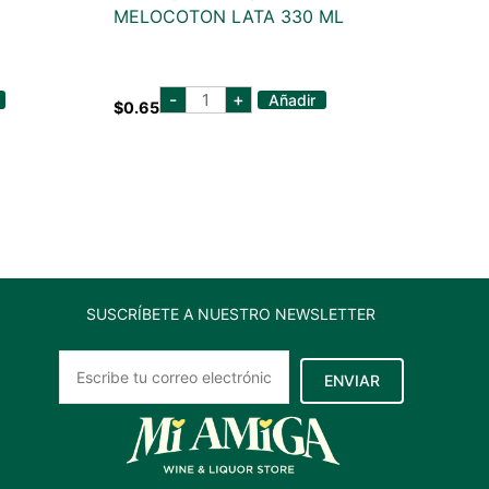
MELOCOTON LATA 330 ML
del
-
+
Añadir
$
0.65
monte
nectar
de
melocoton
lata
330
ml
cantidad
SUSCRÍBETE A NUESTRO NEWSLETTER
ENVIAR