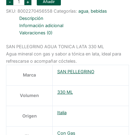
-
+
Añadir
PELLEGRINO
AGUA
SKU:
8002270456558
Categorías:
agua
,
bebidas
TONICA
LATA
Descripción
330
ML
Información adicional
cantidad
Valoraciones (0)
SAN PELLEGRINO AGUA TONICA LATA 330 ML
Agua mineral con gas y sabor a tónica en lata, ideal para
refrescarse o acompañar cócteles.
SAN PELLEGRINO
Marca
330 ML
Volumen
Italia
Origen
Con Gas