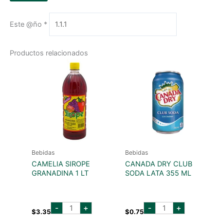
Este @ño
*
Productos relacionados
Bebidas
Bebidas
CAMELIA SIROPE
CANADA DRY CLUB
GRANADINA 1 LT
SODA LATA 355 ML
camelia
CANADA
-
+
-
+
sirope
DRY
$
3.35
$
0.75