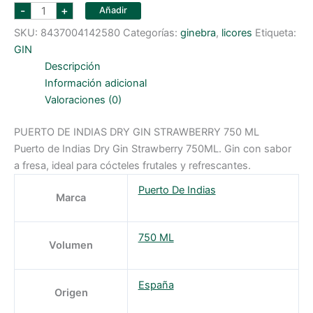
puerto
-
+
Añadir
de
indias
SKU:
8437004142580
Categorías:
ginebra
,
licores
Etiqueta:
dry
gin
GIN
strawberry
750
Descripción
ml
Información adicional
cantidad
Valoraciones (0)
PUERTO DE INDIAS DRY GIN STRAWBERRY 750 ML
Puerto de Indias Dry Gin Strawberry 750ML. Gin con sabor
a fresa, ideal para cócteles frutales y refrescantes.
Puerto De Indias
Marca
750 ML
Volumen
España
Origen