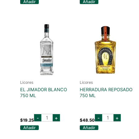
Añadir
Añadir
ml
700
cantidad
ml
cantidad
Licores
Licores
EL JIMADOR BLANCO
HERRADURA REPOSADO
750 ML
750 ML
EL
herradura
-
+
-
+
JIMADOR
reposado
$
19.25
$
48.50
BLANCO
750
Añadir
Añadir
750
ml
ML
cantidad
cantidad