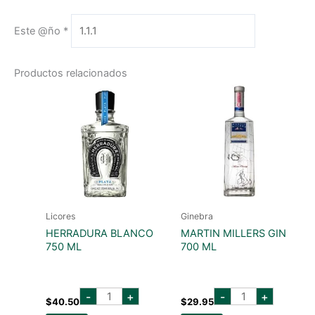
Este @ño
*
Productos relacionados
Licores
Ginebra
HERRADURA BLANCO
MARTIN MILLERS GIN
750 ML
700 ML
herradura
martin
-
+
-
+
blanco
millers
$
40.50
$
29.95
750
gin