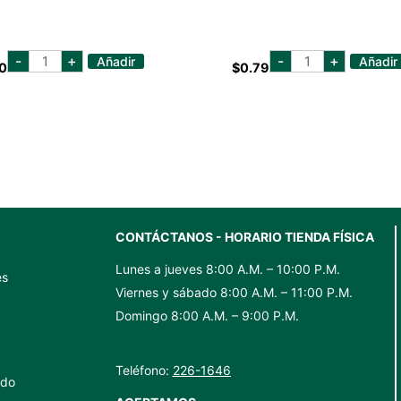
coco
coca
-
+
-
+
Añadir
Añadir
0
$
0.79
lopez
cola
lata
lata
8.5
354
oz
ml
cantidad
cantidad
CONTÁCTANOS - HORARIO TIENDA FÍSICA
Lunes a jueves 8:00 A.M. – 10:00 P.M.
es
Viernes y sábado 8:00 A.M. – 11:00 P.M.
Domingo 8:00 A.M. – 9:00 P.M.
Teléfono:
226-1646
ido