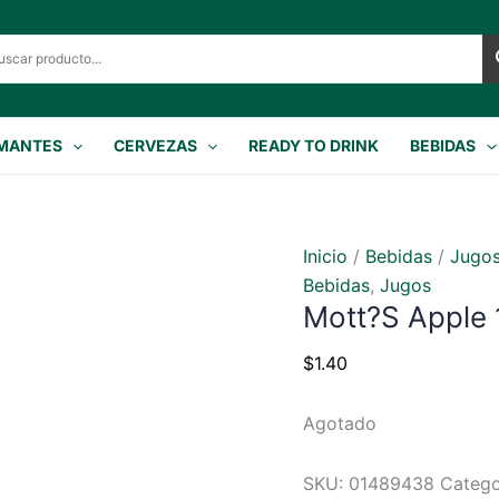
MANTES
CERVEZAS
READY TO DRINK
BEBIDAS
Inicio
/
Bebidas
/
Jugo
Bebidas
,
Jugos
Mott?s Apple 
$
1.40
Agotado
SKU:
01489438
Catego