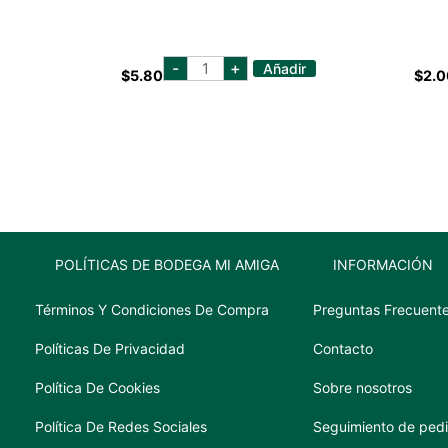
cristalina
-
+
Añadir
$
5.80
$
2.0
garrafa
(liquido)
cantidad
POLÍTICAS DE BODEGA MI AMIGA
INFORMACIÓN
Términos Y Condiciones De Compra
Preguntas Frecuent
Políticas De Privacidad
Contacto
Política De Cookies
Sobre nosotros
Política De Redes Sociales
Seguimiento de ped