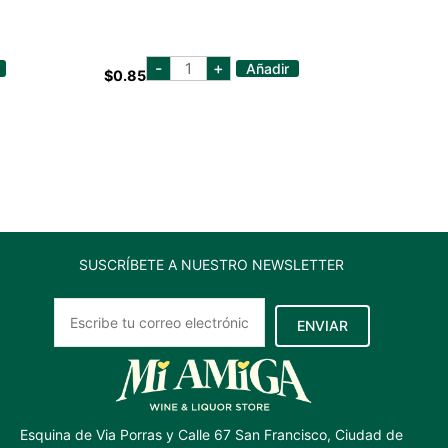
cristalina
-
+
Añadir
$
0.85
1000
ml
cantidad
SUSCRÍBETE A NUESTRO NEWSLETTER
ENVIAR
Esquina de Via Porras y Calle 67 San Francisco, Ciudad de