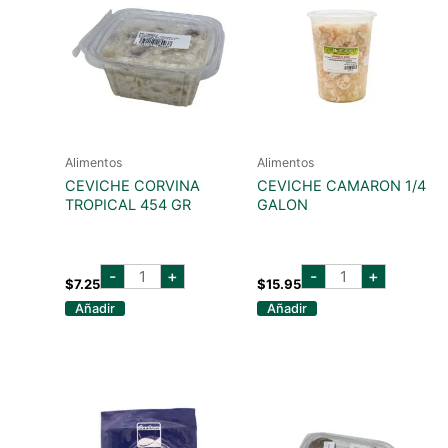
Alimentos
Alimentos
CEVICHE CORVINA
CEVICHE CAMARON 1/4
TROPICAL 454 GR
GALON
CEVICHE
CEVICHE
-
+
-
+
CORVINA
CAMARON
$
7.25
$
15.95
TROPICAL
1/4
Añadir
Añadir
454
GALON
GR
cantidad
cantidad