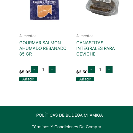
Alimentos
Alimentos
GOURMAR SALMON
CANASTITAS
AHUMADO REBANADO
INTEGRALES PARA
85 GR
CEVICHE
GOURMAR
CANASTITAS
-
+
-
+
SALMON
INTEGRALES
$
5.95
$
2.50
AHUMADO
PARA
Añadir
Añadir
REBANADO
CEVICHE
85
cantidad
GR
cantidad
POLÍTICAS DE BODEGA MI AMIGA
Términos Y Condiciones De Compra