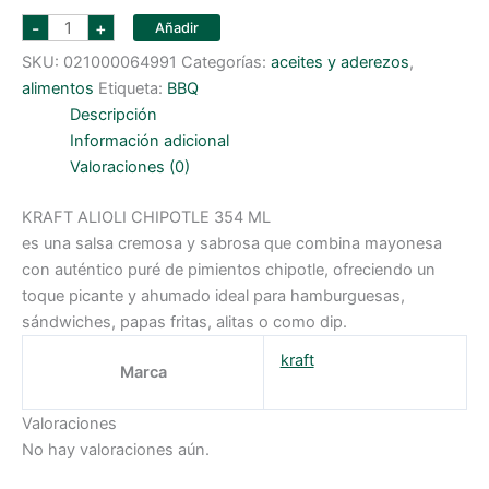
KRAFT
-
+
Añadir
ALIOLI
CHIPOTLE
SKU:
021000064991
Categorías:
aceites y aderezos
,
354
ML
alimentos
Etiqueta:
BBQ
cantidad
Descripción
Información adicional
Valoraciones (0)
KRAFT ALIOLI CHIPOTLE 354 ML
es una salsa cremosa y sabrosa que combina mayonesa
con auténtico puré de pimientos chipotle, ofreciendo un
toque picante y ahumado ideal para hamburguesas,
sándwiches, papas fritas, alitas o como dip.
kraft
Marca
Valoraciones
No hay valoraciones aún.