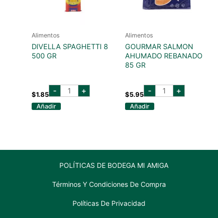
Alimentos
Alimentos
DIVELLA SPAGHETTI 8
GOURMAR SALMON
500 GR
AHUMADO REBANADO
85 GR
DIVELLA
GOURMAR
-
+
-
+
SPAGHETTI
SALMON
$
1.85
$
5.95
8
AHUMADO
Añadir
Añadir
500
REBANADO
GR
85
cantidad
GR
cantidad
POLÍTICAS DE BODEGA MI AMIGA
Términos Y Condiciones De Compra
Políticas De Privacidad