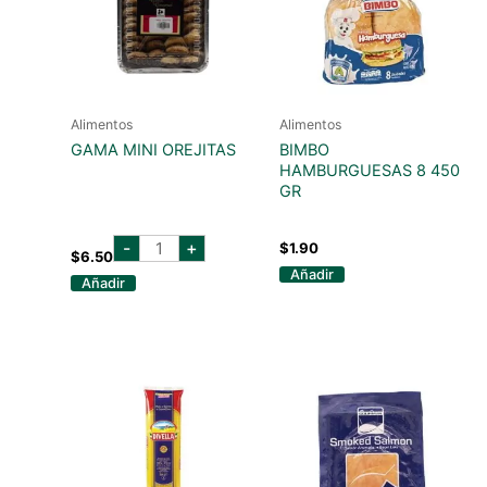
Alimentos
Alimentos
GAMA MINI OREJITAS
BIMBO
HAMBURGUESAS 8 450
GR
GAMA
-
+
$
1.90
MINI
$
6.50
OREJITAS
Añadir
Añadir
cantidad