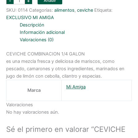
-
+
Añadir
COMBINACION
1/4
SKU:
0114
Categorías:
alimentos
,
ceviche
Etiqueta:
GALON
cantidad
EXCLUSIVO MI AMIGA
Descripción
Información adicional
Valoraciones (0)
CEVICHE COMBINACION 1/4 GALON
es una mezcla fresca y deliciosa de mariscos, como
pescado, camarones y otros ingredientes, marinados en
jugo de limón con cebolla, cilantro y especias.
Mi Amiga
Marca
Valoraciones
No hay valoraciones aún.
Sé el primero en valorar “CEVICHE