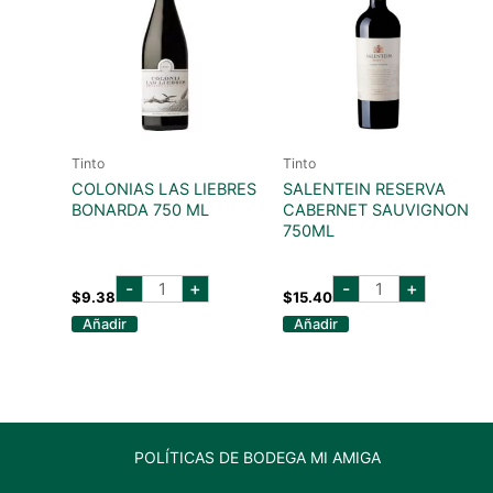
Tinto
Tinto
COLONIAS LAS LIEBRES
SALENTEIN RESERVA
BONARDA 750 ML
CABERNET SAUVIGNON
750ML
colonias
salentein
-
+
-
+
las
reserva
$
9.38
$
15.40
liebres
cabernet
Añadir
Añadir
bonarda
sauvignon
750
750ml
ml
cantidad
cantidad
POLÍTICAS DE BODEGA MI AMIGA