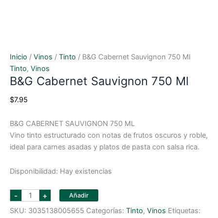
Inicio
/
Vinos
/
Tinto
/ B&g Cabernet Sauvignon 750 Ml
Tinto
,
Vinos
B&g Cabernet Sauvignon 750 Ml
$
7.95
B&G CABERNET SAUVIGNON 750 ML
Vino tinto estructurado con notas de frutos oscuros y roble,
ideal para carnes asadas y platos de pasta con salsa rica.
Disponibilidad:
Hay existencias
b&g
-
+
Añadir
cabernet
sauvignon
SKU:
3035138005655
Categorías:
Tinto
,
Vinos
Etiquetas:
750