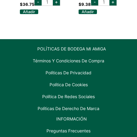
-
+
-
+
reserva
las
$
36.75
$
9.38
imperial
liebres
Añadir
Añadir
750
bonarda
ml
750
cantidad
ml
cantidad
POLÍTICAS DE BODEGA MI AMIGA
Términos Y Condiciones De Compra
Políticas De Privacidad
Política De Cookies
Política De Redes Sociales
Políticas De Derecho De Marca
INFORMACIÓN
Preguntas Frecuentes