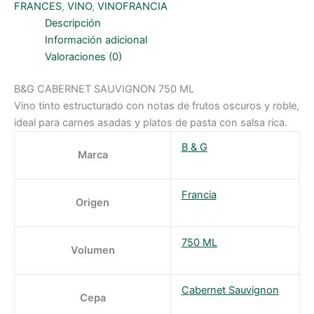
ml
FRANCES
,
VINO
,
VINOFRANCIA
cantidad
Descripción
Información adicional
Valoraciones (0)
B&G CABERNET SAUVIGNON 750 ML
Vino tinto estructurado con notas de frutos oscuros y roble,
ideal para carnes asadas y platos de pasta con salsa rica.
B & G
Marca
Francia
Origen
750 ML
Volumen
Cabernet Sauvignon
Cepa