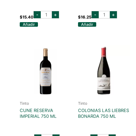
salentein
cline
-
+
-
+
reserve
lodi
$
15.40
$
16.25
merlot
zinfandel
Añadir
Añadir
750ml
old
cantidad
vine
750ml
cantidad
Tinto
Tinto
CUNE RESERVA
COLONIAS LAS LIEBRES
IMPERIAL 750 ML
BONARDA 750 ML
cune
colonias