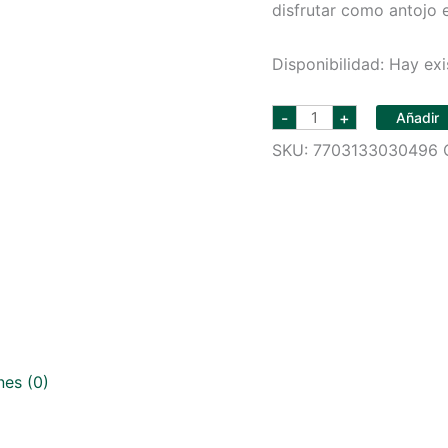
disfrutar como antojo 
Disponibilidad:
Hay exi
YUPI
-
+
Añadir
GOLPE
RANCHERO
SKU:
7703133030496
250
GR
cantidad
nes (0)