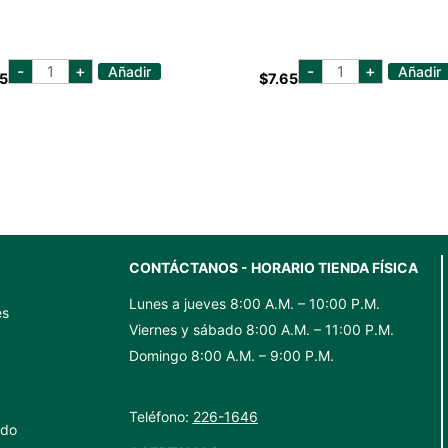
GALLETA
BONILLA
-
+
-
+
Añadir
Añadir
5
$
7.65
CREMA
A
SALTINES
LA
181G
VISTA
cantidad
PATATA
FRITA
cantidad
CONTÁCTANOS - HORARIO TIENDA FÍSICA
Lunes a jueves 8:00 A.M. – 10:00 P.M.
es
Viernes y sábado 8:00 A.M. – 11:00 P.M.
Domingo 8:00 A.M. – 9:00 P.M.
Teléfono:
226-1646
ido