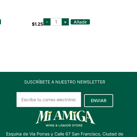
ACT
-
+
Añadir
$
1.25
II
POP
CORN
NATURAL
80
GR
cantidad
SUSCRÍBETE A NUESTRO NEWSLETTER
ENVIAR
Esquina de Via Porras y Calle 67 San Francisco, Ciudad de