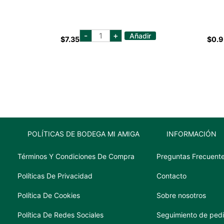
BUGGLES
-
+
Añadir
$
7.35
$
0.9
ORIGINAL
14.5
OZ
cantidad
POLÍTICAS DE BODEGA MI AMIGA
INFORMACIÓN
Términos Y Condiciones De Compra
Preguntas Frecuent
Políticas De Privacidad
Contacto
Política De Cookies
Sobre nosotros
Política De Redes Sociales
Seguimiento de ped