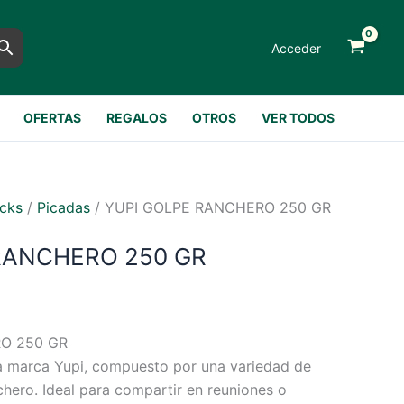
Acceder
OFERTAS
REGALOS
OTROS
VER TODOS
cks
/
Picadas
/ YUPI GOLPE RANCHERO 250 GR
RANCHERO 250 GR
O 250 GR
la marca Yupi, compuesto por una variedad de
hero. Ideal para compartir en reuniones o