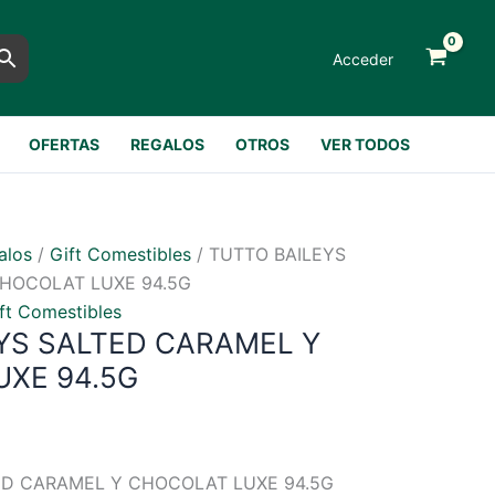
Acceder
OFERTAS
REGALOS
OTROS
VER TODOS
alos
/
Gift Comestibles
/ TUTTO BAILEYS
HOCOLAT LUXE 94.5G
ft Comestibles
YS SALTED CARAMEL Y
XE 94.5G
ED CARAMEL Y CHOCOLAT LUXE 94.5G