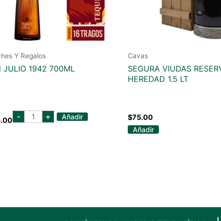
ches Y Regalos
Cavas
 JULIO 1942 700ML
SEGURA VIUDAS RESER
HEREDAD 1.5 LT
don
-
+
Añadir
$
75.00
.00
julio
1942
Añadir
700ml
cantidad