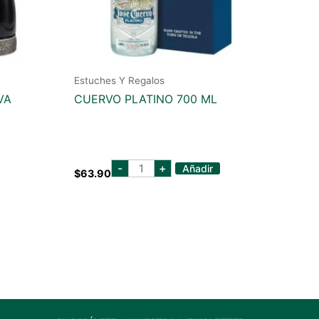
Estuches Y Regalos
VA
CUERVO PLATINO 700 ML
cuervo
-
+
Añadir
$
63.90
platino
700
ml
cantidad