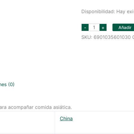
Disponibilidad:
Hay exi
TSINGTAO
-
+
Añadir
BEER
BOTELLA
SKU:
6901035601030
330
ML
cantidad
nes (0)
para acompañar comida asiática.
China