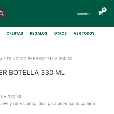
Acceder
OFERTAS
REGALOS
OTROS
VER TODOS
oz
/ TSINGTAO BEER BOTELLA 330 ML
ER BOTELLA 330 ML
LLA 330 ML
uave y refrescante, ideal para acompañar comida