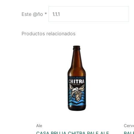
Este @ño
*
Productos relacionados
Ale
Cerv
CASA BRUJA CHITRA PALE ALE
BAL