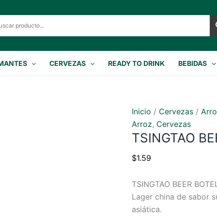
MANTES
CERVEZAS
READY TO DRINK
BEBIDAS
Inicio
/
Cervezas
/
Arr
Arroz
,
Cervezas
TSINGTAO BE
$
1.59
TSINGTAO BEER BOTE
Lager china de sabor s
asiática.