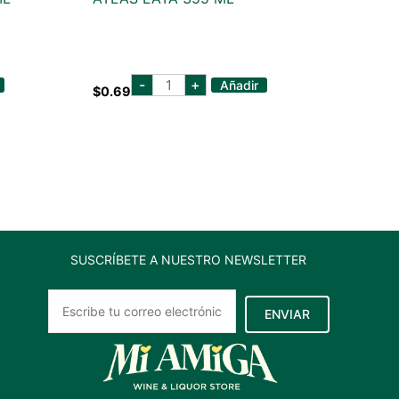
atlas
-
+
Añadir
$
0.69
lata
355
ml
cantidad
SUSCRÍBETE A NUESTRO NEWSLETTER
ENVIAR