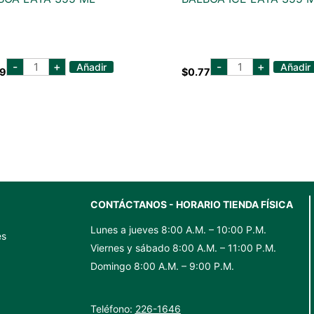
balboa
balboa
-
+
-
+
Añadir
Añadir
89
$
0.77
lata
ice
355
lata
ml
355
cantidad
ml
cantidad
CONTÁCTANOS - HORARIO TIENDA FÍSICA
Lunes a jueves 8:00 A.M. – 10:00 P.M.
es
Viernes y sábado 8:00 A.M. – 11:00 P.M.
Domingo 8:00 A.M. – 9:00 P.M.
Teléfono:
226-1646