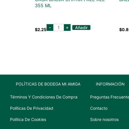
355 ML
casa
-
+
Añadir
$
2.25
$
0.
bruja
chitra
pale
ale
355
ml
cantidad
POLÍTICAS DE BODEGA MI AMIGA
INFORMACIÓN
Términos Y Condiciones De Compra
Preguntas Frecuent
Políticas De Privacidad
Contacto
Política De Cookies
Sobre nosotros