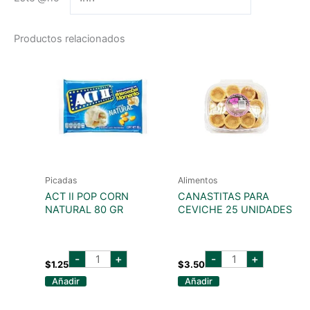
Productos relacionados
Picadas
Alimentos
ACT II POP CORN
CANASTITAS PARA
NATURAL 80 GR
CEVICHE 25 UNIDADES
ACT
CANASTITAS
-
+
-
+
II
PARA
$
1.25
$
3.50
POP
CEVICHE
Añadir
Añadir
CORN
25
NATURAL
UNIDADES
80
cantidad