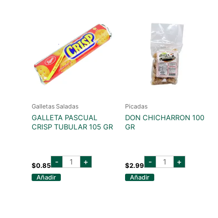
GR
cantidad
Galletas Saladas
Picadas
GALLETA PASCUAL
DON CHICHARRON 100
CRISP TUBULAR 105 GR
GR
GALLETA
DON
-
+
-
+
PASCUAL
CHICHARRON
$
0.85
$
2.99
CRISP
100
Añadir
Añadir
TUBULAR
GR
105
cantidad
GR
cantidad