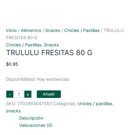
Inicio
/
Alimentos
/
Snacks
/
Chicles / Pastillas
/ TRULULU
FRESITAS 80 G
Chicles / Pastillas
,
Snacks
TRULULU FRESITAS 80 G
$
0.95
Disponibilidad:
Hay existencias
TRULULU
-
+
Añadir
FRESITAS
80
SKU:
7702993047583
Categorías:
chicles / pastillas
,
G
cantidad
snacks
Descripción
Valoraciones (0)