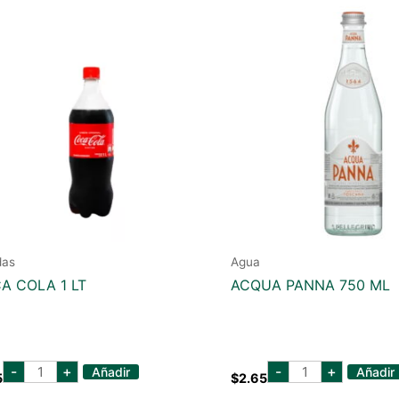
das
Agua
A COLA 1 LT
ACQUA PANNA 750 ML
COCA
acqua
-
+
-
+
Añadir
Añadir
5
$
2.65
COLA
panna
1
750