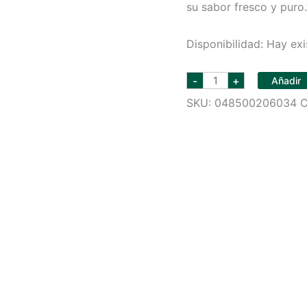
su sabor fresco y puro.
Disponibilidad:
Hay exi
TROPICANA
-
+
Añadir
NARANJA
NO
SKU:
048500206034
C
PULP
12
OZ
cantidad