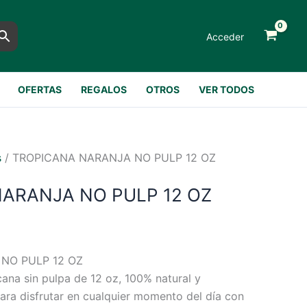
Acceder
OFERTAS
REGALOS
OTROS
VER TODOS
s
/ TROPICANA NARANJA NO PULP 12 OZ
ARANJA NO PULP 12 OZ
NO PULP 12 OZ
cana sin pulpa de 12 oz, 100% natural y
para disfrutar en cualquier momento del día con