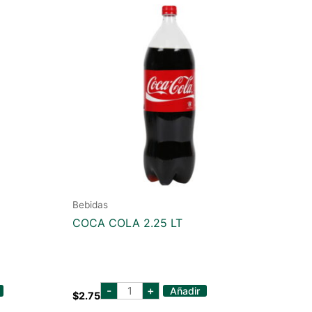
Bebidas
COCA COLA 2.25 LT
coca
-
+
Añadir
$
2.75
cola
2.25