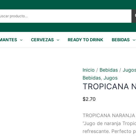
MANTES
CERVEZAS
READY TO DRINK
BEBIDAS
Inicio
/
Bebidas
/
Jugo
Bebidas
,
Jugos
TROPICANA N
$
2.70
TROPICANA NARANJA 
“Jugo de naranja Tropi
refrescante. Perfecto 