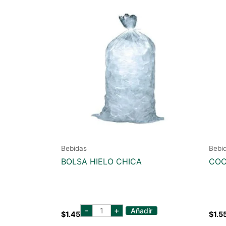
Bebidas
Bebi
BOLSA HIELO CHICA
COC
BOLSA
-
+
Añadir
$
1.45
$
1.5
HIELO
CHICA