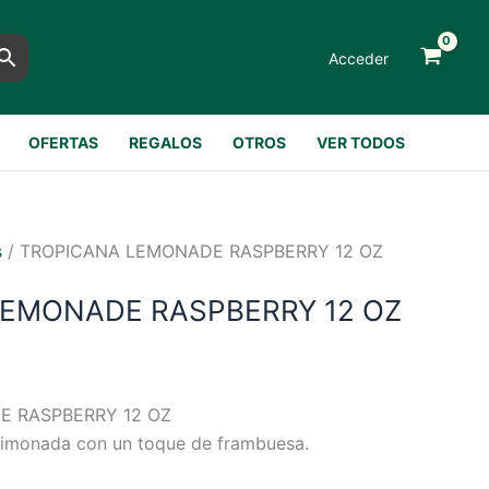
Acceder
OFERTAS
REGALOS
OTROS
VER TODOS
s
/ TROPICANA LEMONADE RASPBERRY 12 OZ
EMONADE RASPBERRY 12 OZ
E RASPBERRY 12 OZ
 limonada con un toque de frambuesa.