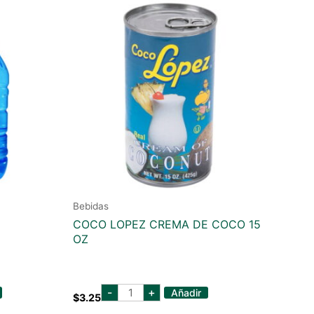
Bebidas
COCO LOPEZ CREMA DE COCO 15
OZ
coco
-
+
Añadir
$
3.25
lopez
crema