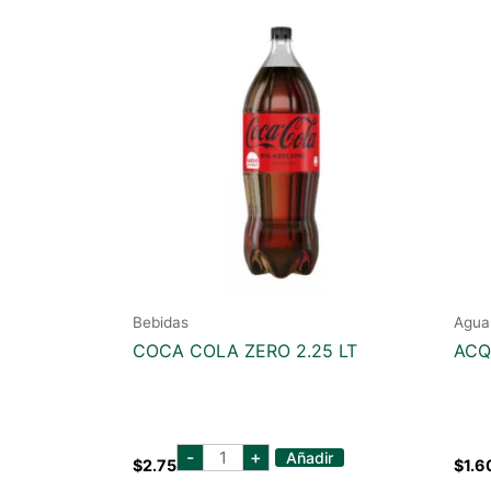
Bebidas
Agua
COCA COLA ZERO 2.25 LT
ACQ
coca
-
+
Añadir
$
2.75
$
1.6
cola
zero