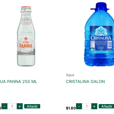
Agua
UA PANNA 250 ML
CRISTALINA GALON
acqua
cristalina
-
+
-
+
Añadir
Añadir
0
$
1.80
panna
galon
250
cantidad