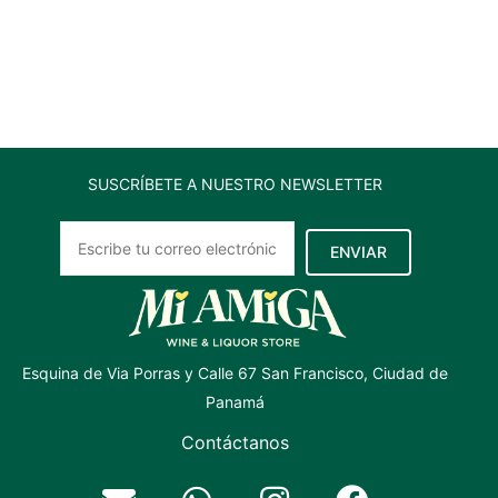
de
coco
15
oz
cantidad
SUSCRÍBETE A NUESTRO NEWSLETTER
ENVIAR
Esquina de Via Porras y Calle 67 San Francisco, Ciudad de
Panamá
Contáctanos