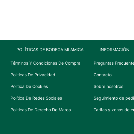
2.25
lt
cantidad
POLÍTICAS DE BODEGA MI AMIGA
INFORMACIÓN
Términos Y Condiciones De Compra
Preguntas Frecuent
Políticas De Privacidad
Contacto
Política De Cookies
Sobre nosotros
Política De Redes Sociales
Seguimiento de ped
Políticas De Derecho De Marca
Tarifas y zonas de e