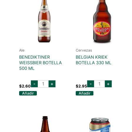
Ale
Cervezas
BENEDIKTINER
BELGIAN KRIEK
WEISSBIER BOTELLA
BOTELLA 330 ML
500 ML
benediktiner
belgian
-
+
-
+
weissbier
kriek
$
2.60
$
2.95
botella
botella
Añadir
Añadir
500
330
ml
ml
cantidad
cantidad