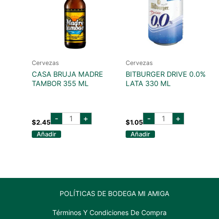
Cervezas
Cervezas
CASA BRUJA MADRE
BITBURGER DRIVE 0.0%
TAMBOR 355 ML
LATA 330 ML
casa
bitburger
-
+
-
+
bruja
drive
$
2.45
$
1.05
madre
0.0%
Añadir
Añadir
tambor
lata
355
330
ml
ml
cantidad
cantidad
POLÍTICAS DE BODEGA MI AMIGA
Términos Y Condiciones De Compra