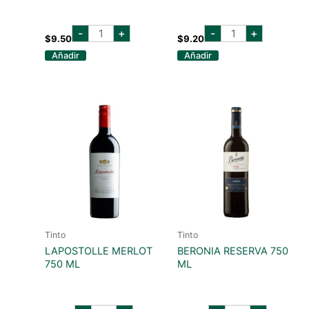
beronia
CASILLERO
-
+
-
+
verdejo
CARMENERE
$
9.50
$
9.20
rueda
750
Añadir
Añadir
750
ML
ml
cantidad
cantidad
Tinto
Tinto
LAPOSTOLLE MERLOT
BERONIA RESERVA 750
750 ML
ML
lapostolle
beronia