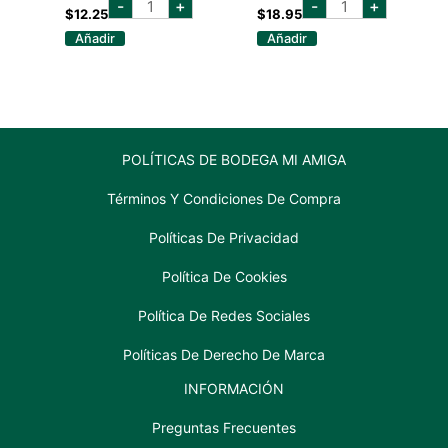
-
+
-
+
merlot
reserva
$
12.25
$
18.95
750
750
Añadir
Añadir
ml
ml
cantidad
cantidad
POLÍTICAS DE BODEGA MI AMIGA
Términos Y Condiciones De Compra
Políticas De Privacidad
Política De Cookies
Política De Redes Sociales
Políticas De Derecho De Marca
INFORMACIÓN
Preguntas Frecuentes