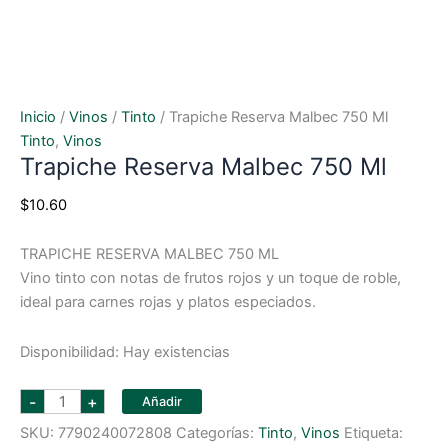
Inicio
/
Vinos
/
Tinto
/ Trapiche Reserva Malbec 750 Ml
Tinto
,
Vinos
Trapiche Reserva Malbec 750 Ml
$
10.60
TRAPICHE RESERVA MALBEC 750 ML
Vino tinto con notas de frutos rojos y un toque de roble,
ideal para carnes rojas y platos especiados.
Disponibilidad:
Hay existencias
trapiche
-
+
Añadir
reserva
malbec
SKU:
7790240072808
Categorías:
Tinto
,
Vinos
Etiqueta:
750