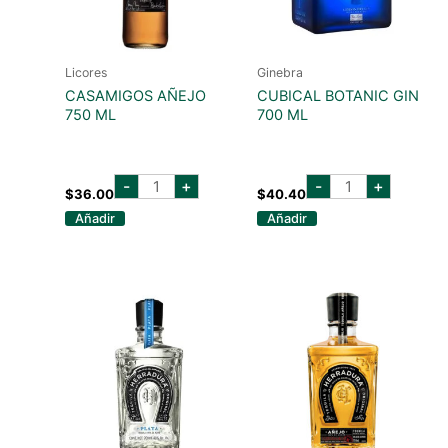
Licores
Ginebra
CASAMIGOS AÑEJO
CUBICAL BOTANIC GIN
750 ML
700 ML
casamigos
cubical
-
+
-
+
añejo
botanic
$
36.00
$
40.40
750
gin
Añadir
Añadir
ml
700
cantidad
ml
cantidad