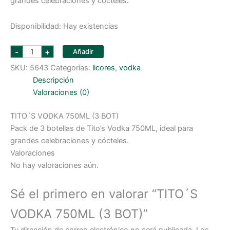
grandes celebraciones y cócteles.
Disponibilidad:
Hay existencias
TITO
-
+
Añadir
´S
VODKA
SKU:
5643
Categorías:
licores
,
vodka
750ML
(3
Descripción
BOT)
cantidad
Valoraciones (0)
TITO´S VODKA 750ML (3 BOT)
Pack de 3 botellas de Tito’s Vodka 750ML, ideal para
grandes celebraciones y cócteles.
Valoraciones
No hay valoraciones aún.
Sé el primero en valorar “TITO´S
VODKA 750ML (3 BOT)”
Tu dirección de correo electrónico no será publicada.
Los