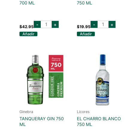
700 ML
750 ML
st
EL
-
+
-
+
germain
JIMADOR
$
42.95
$
19.95
liquor
REPOSADO
Añadir
Añadir
700
750
ml
ML
cantidad
cantidad
Ginebra
Licores
TANQUERAY GIN 750
EL CHARRO BLANCO
ML
750 ML