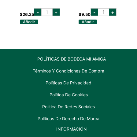
tanqueray
el
-
+
-
+
gin
charro
$
26.25
$
9.50
750
blanco
Añadir
Añadir
ml
750
cantidad
ml
cantidad
POLÍTICAS DE BODEGA MI AMIGA
Términos Y Condiciones De Compra
Políticas De Privacidad
Política De Cookies
Política De Redes Sociales
Políticas De Derecho De Marca
INFORMACIÓN