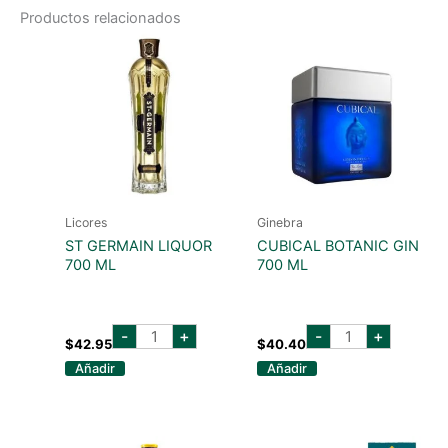
Productos relacionados
Licores
Ginebra
ST GERMAIN LIQUOR
CUBICAL BOTANIC GIN
700 ML
700 ML
st
cubical
-
+
-
+
germain
botanic
$
42.95
$
40.40
liquor
gin
Añadir
Añadir
700
700
ml
ml
cantidad
cantidad