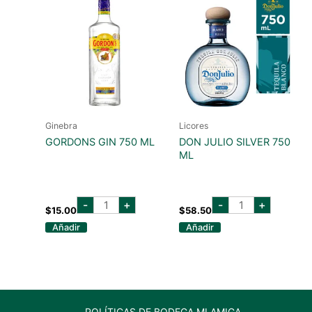
Ginebra
Licores
GORDONS GIN 750 ML
DON JULIO SILVER 750
ML
GORDONS
don
-
+
-
+
GIN
julio
$
15.00
$
58.50
750
silver
Añadir
Añadir
ML
750
cantidad
ml
cantidad
POLÍTICAS DE BODEGA MI AMIGA