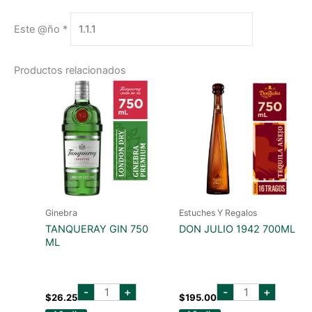
Este @ño
*
Productos relacionados
Ginebra
Estuches Y Regalos
TANQUERAY GIN 750
DON JULIO 1942 700ML
ML
tanqueray
don
-
+
-
+
gin
julio
$
26.25
$
195.00
750
1942