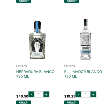
Añadir
Añadir
ml
700ml
cantidad
cantidad
Licores
Licores
HERRADURA BLANCO
EL JIMADOR BLANCO
750 ML
750 ML
herradura
EL
-
+
-
+
blanco
JIMADOR
$
40.50
$
19.25
750
BLANCO
Añadir
Añadir
ml
750
cantidad
ML
cantidad