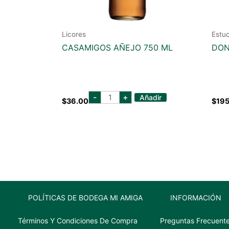
Licores
Estu
CASAMIGOS AÑEJO 750 ML
DON
casamigos
-
+
Añadir
$
36.00
$
195
añejo
750
ml
cantidad
POLÍTICAS DE BODEGA MI AMIGA
INFORMACIÓN
Términos Y Condiciones De Compra
Preguntas Frecuent