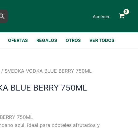
Acceder
OFERTAS
REGALOS
OTROS
VER TODOS
/ SVEDKA VODKA BLUE BERRY 750ML
A BLUE BERRY 750ML
BERRY 750ML
dano azul, ideal para cócteles afrutados y