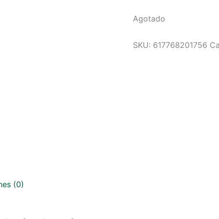
Agotado
SKU:
617768201756
Ca
nes (0)