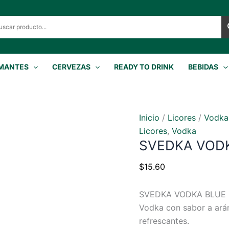
MANTES
CERVEZAS
READY TO DRINK
BEBIDAS
Inicio
/
Licores
/
Vodka
Licores
,
Vodka
SVEDKA VODK
$
15.60
SVEDKA VODKA BLUE 
Vodka con sabor a arán
refrescantes.