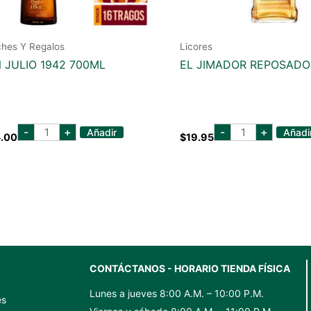
ches Y Regalos
Licores
 JULIO 1942 700ML
EL JIMADOR REPOSADO
don
EL
-
+
-
+
Añadir
Añadi
.00
$
19.95
julio
JIMADOR
1942
REPOSADO
700ml
750
cantidad
ML
cantidad
CONTÁCTANOS - HORARIO TIENDA FÍSICA
Lunes a jueves 8:00 A.M. – 10:00 P.M.
es