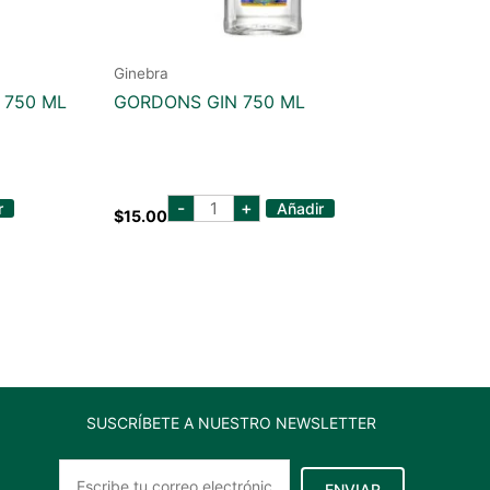
Ginebra
 750 ML
GORDONS GIN 750 ML
GORDONS
-
+
r
Añadir
$
15.00
GIN
750
ML
cantidad
SUSCRÍBETE A NUESTRO NEWSLETTER
ENVIAR