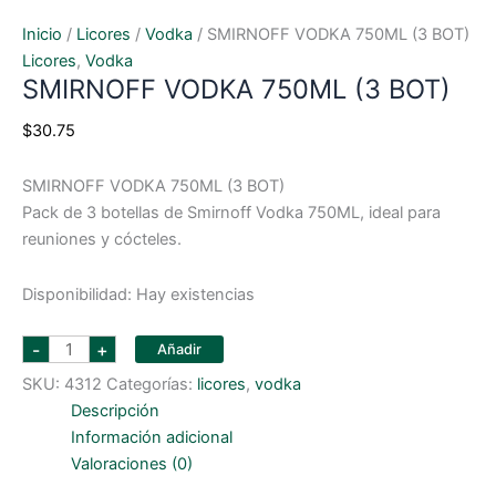
Inicio
/
Licores
/
Vodka
/ SMIRNOFF VODKA 750ML (3 BOT)
Licores
,
Vodka
SMIRNOFF VODKA 750ML (3 BOT)
$
30.75
SMIRNOFF VODKA 750ML (3 BOT)
Pack de 3 botellas de Smirnoff Vodka 750ML, ideal para
reuniones y cócteles.
Disponibilidad:
Hay existencias
SMIRNOFF
-
+
Añadir
VODKA
750ML
SKU:
4312
Categorías:
licores
,
vodka
(3
BOT)
Descripción
cantidad
Información adicional
Valoraciones (0)