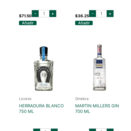
don
the
-
+
-
+
julio
london
$
71.50
$
36.25
añejo
n°1
Añadir
Añadir
750
gin
ml
700
cantidad
ml
cantidad
Licores
Ginebra
HERRADURA BLANCO
MARTIN MILLERS GIN
750 ML
700 ML
herradura
martin