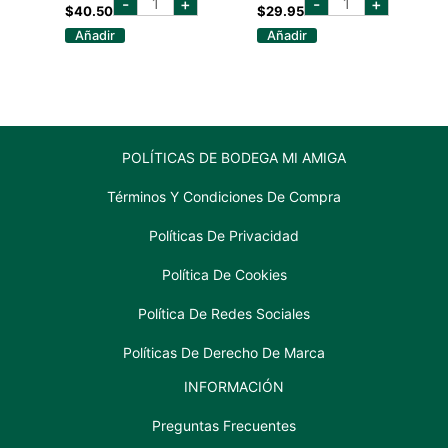
-
+
-
+
blanco
millers
$
40.50
$
29.95
750
gin
Añadir
Añadir
ml
700
cantidad
ml
cantidad
POLÍTICAS DE BODEGA MI AMIGA
Términos Y Condiciones De Compra
Políticas De Privacidad
Política De Cookies
Política De Redes Sociales
Políticas De Derecho De Marca
INFORMACIÓN
Preguntas Frecuentes