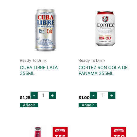
Ready To Drink
Ready To Drink
CUBA LIBRE LATA
CORTEZ RON COLA DE
355ML
PANAMA 355ML
cuba
cortez
-
+
-
+
libre
ron
$
1.25
$
1.00
lata
cola
Añadir
Añadir
355ml
de
cantidad
panama
355ml
cantidad