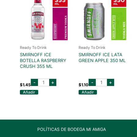
Ready To Drink
Ready To Drink
SMIRNOFF ICE
SMIRNOFF ICE LATA
BOTELLA RASPBERRY
GREEN APPLE 350 ML
CRUSH 355 ML
smirnoff
smirnoff
-
+
-
+
ice
ice
$
1.45
$
1.10
botella
lata
Añadir
Añadir
raspberry
green
crush
apple
355
350
ml
ml
cantidad
cantidad
POLÍTICAS DE BODEGA MI AMIGA