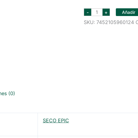
SECO
-
+
Añadir
EPIC
SIN
SKU:
7452105960124
AZUCAR
750
ML
cantidad
nes (0)
SECO EPIC