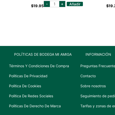
EL
-
+
Añadir
$
19.95
$
19.
JIMADOR
REPOSADO
750
ML
cantidad
POLÍTICAS DE BODEGA MI AMIGA
INFORMACIÓN
Términos Y Condiciones De Compra
Preguntas Frecuent
Políticas De Privacidad
Contacto
Política De Cookies
Sobre nosotros
Política De Redes Sociales
Seguimiento de ped
Políticas De Derecho De Marca
Tarifas y zonas de e