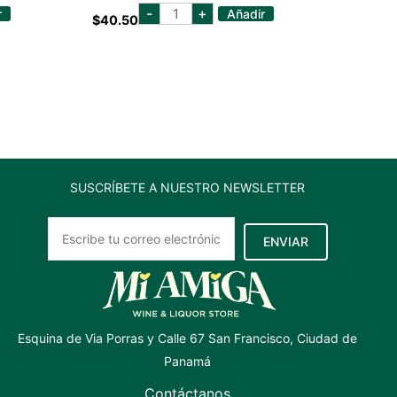
herradura
-
+
r
Añadir
$
40.50
blanco
750
ml
cantidad
SUSCRÍBETE A NUESTRO NEWSLETTER
ENVIAR
Esquina de Via Porras y Calle 67 San Francisco, Ciudad de
Panamá
Contáctanos