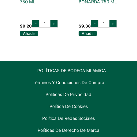
750 ML
BONARDA 750 ML
CASILLERO
colonias
-
+
-
+
MERLOT
las
$
9.20
$
9.38
750
liebres
Añadir
Añadir
ML
bonarda
cantidad
750
ml
cantidad
POLÍTICAS DE BODEGA MI AMIGA
Términos Y Condiciones De Compra
Políticas De Privacidad
Política De Cookies
Política De Redes Sociales
Políticas De Derecho De Marca