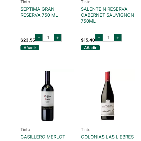
Tinto
Tinto
SEPTIMA GRAN
SALENTEIN RESERVA
RESERVA 750 ML
CABERNET SAUVIGNON
750ML
septima
salentein
-
+
-
+
gran
reserva
$
23.55
$
15.40
reserva
cabernet
Añadir
Añadir
750
sauvignon
ml
750ml
cantidad
cantidad
Tinto
Tinto
CASILLERO MERLOT
COLONIAS LAS LIEBRES