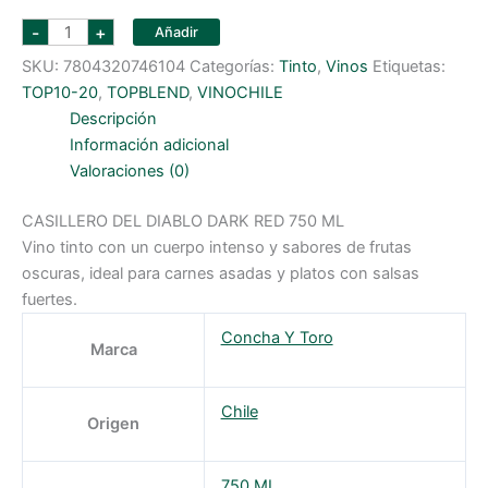
CASILLERO
-
+
Añadir
DEL
DIABLO
SKU:
7804320746104
Categorías:
Tinto
,
Vinos
Etiquetas:
DARK
RED
TOP10-20
,
TOPBLEND
,
VINOCHILE
750
ML
Descripción
cantidad
Información adicional
Valoraciones (0)
CASILLERO DEL DIABLO DARK RED 750 ML
Vino tinto con un cuerpo intenso y sabores de frutas
oscuras, ideal para carnes asadas y platos con salsas
fuertes.
Concha Y Toro
Marca
Chile
Origen
750 ML