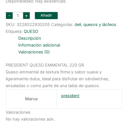
Disponibilidad:
Hay existencias
PRESIDENT
-
+
Añadir
QUESO
EMMENTAL
SKU:
3228022930205
Categorías:
deli
,
quesos y lácteos
220
GR
Etiqueta:
QUESO
cantidad
Descripción
Información adicional
Valoraciones (0)
PRESIDENT QUESO EMMENTAL 220 GR
Queso emmental de textura firme y sabor suave y
ligeramente dulce, ideal para disfrutar en sándwiches,
ensaladas o como parte de una tabla de quesos.
president
Marca
Valoraciones
No hay valoraciones aún.