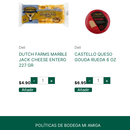
Deli
Deli
DUTCH FARMS MARBLE
CASTELLO QUESO
JACK CHEESE ENTERO
GOUDA RUEDA 6 OZ
227 GR
DUTCH
CASTELLO
-
+
-
+
FARMS
QUESO
$
4.90
$
6.95
MARBLE
GOUDA
Añadir
Añadir
JACK
RUEDA
CHEESE
6
ENTERO
OZ
227
cantidad
GR
cantidad
POLÍTICAS DE BODEGA MI AMIGA