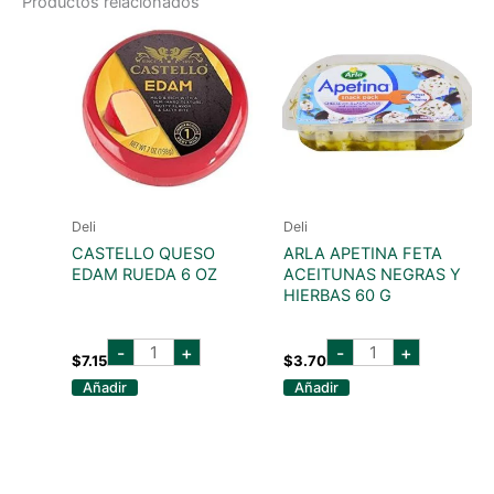
Productos relacionados
Deli
Deli
CASTELLO QUESO
ARLA APETINA FETA
EDAM RUEDA 6 OZ
ACEITUNAS NEGRAS Y
HIERBAS 60 G
CASTELLO
ARLA
-
+
-
+
QUESO
APETINA
$
7.15
$
3.70
EDAM
FETA
Añadir
Añadir
RUEDA
ACEITUNAS
6
NEGRAS
OZ
Y
cantidad
HIERBAS
60
G
cantidad