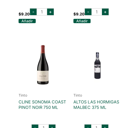
CASILLERO
CASILLERO
-
+
-
+
MALBEC
SAUVIGNON
$
9.20
$
9.20
750
BLANC
Añadir
Añadir
ML
750
cantidad
ML
cantidad
Tinto
Tinto
CLINE SONOMA COAST
ALTOS LAS HORMIGAS
PINOT NOIR 750 ML
MALBEC 375 ML
cline
altos
-
+
-
+