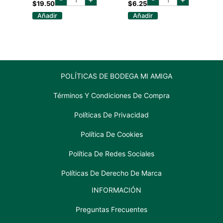
sonoma
las
$
19.50
$
6.25
coast
hormigas
Añadir
Añadir
pinot
malbec
noir
375
750
ml
ml
cantidad
cantidad
POLÍTICAS DE BODEGA MI AMIGA
Términos Y Condiciones De Compra
Políticas De Privacidad
Política De Cookies
Política De Redes Sociales
Políticas De Derecho De Marca
INFORMACIÓN
Preguntas Frecuentes