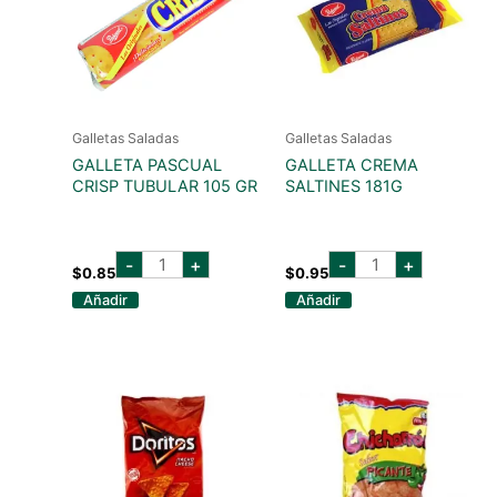
Galletas Saladas
Galletas Saladas
GALLETA PASCUAL
GALLETA CREMA
CRISP TUBULAR 105 GR
SALTINES 181G
GALLETA
GALLETA
-
+
-
+
PASCUAL
CREMA
$
0.85
$
0.95
CRISP
SALTINES
Añadir
Añadir
TUBULAR
181G
105
cantidad
GR
cantidad