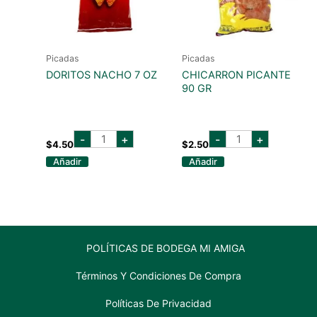
Picadas
Picadas
DORITOS NACHO 7 OZ
CHICARRON PICANTE
90 GR
DORITOS
CHICARRON
-
+
-
+
NACHO
PICANTE
$
4.50
$
2.50
7
90
Añadir
Añadir
OZ
GR
cantidad
cantidad
POLÍTICAS DE BODEGA MI AMIGA
Términos Y Condiciones De Compra
Políticas De Privacidad