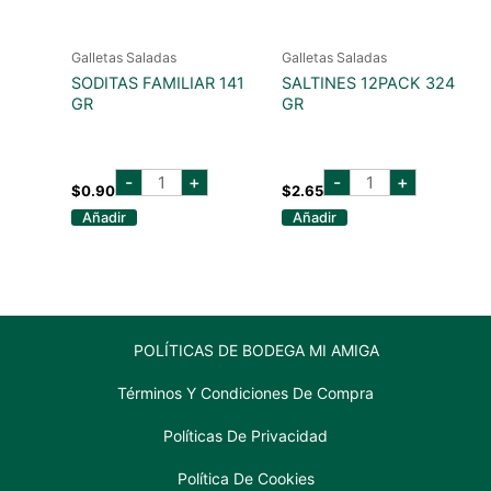
Galletas Saladas
Galletas Saladas
SODITAS FAMILIAR 141
SALTINES 12PACK 324
GR
GR
SODITAS
SALTINES
-
+
-
+
FAMILIAR
12PACK
$
0.90
$
2.65
141
324
Añadir
Añadir
GR
GR
cantidad
cantidad
POLÍTICAS DE BODEGA MI AMIGA
Términos Y Condiciones De Compra
Políticas De Privacidad
Política De Cookies