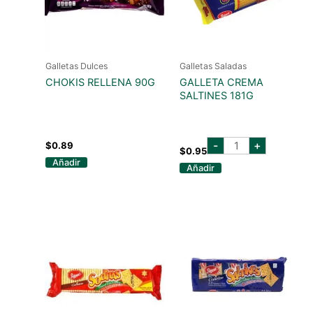
Galletas Dulces
Galletas Saladas
CHOKIS RELLENA 90G
GALLETA CREMA
SALTINES 181G
GALLETA
-
+
$
0.89
CREMA
$
0.95
SALTINES
Añadir
Añadir
181G
cantidad