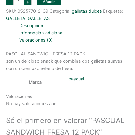
-
+
Añadir
SANDWICH
FRESA
SKU:
052577012139
Categoría:
galletas dulces
Etiquetas:
12
PACK
GALLETA
,
GALLETAS
cantidad
Descripción
Información adicional
Valoraciones (0)
PASCUAL SANDWICH FRESA 12 PACK
son un delicioso snack que combina dos galletas suaves
con un cremoso relleno de fresa.
pascual
Marca
Valoraciones
No hay valoraciones aún.
Sé el primero en valorar “PASCUAL
SANDWICH FRESA 12 PACK”