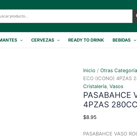
MANTES
CERVEZAS
READY TO DRINK
BEBIDAS
Inicio
/
Otras Categorí
ECO (ICONO) 4PZAS 
Cristalería
,
Vasos
PASABAHCE V
4PZAS 280C
$
8.95
PASABAHCE VASO ROC