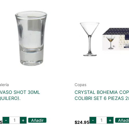
alería
Copas
 VASO SHOT 30ML
CRYSTAL BOHEMIA COP
QUILERO).
COLIBRI SET 6 PIEZAS 
KIM
CRYSTAL
-
+
-
+
Añadir
Añadi
5
$
24.95
VASO
BOHEMIA
SHOT
COPA