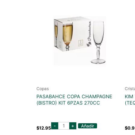
Copas
Crist
PASABAHCE COPA CHAMPAGNE
KIM
(BISTRO) KIT 6PZAS 270CC
(TE
PASABAHCE
-
+
Añadir
$
12.95
$
0.9
COPA
CHAMPAGNE