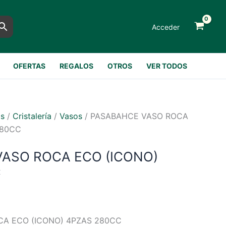
Acceder
OFERTAS
REGALOS
OTROS
VER TODOS
as
/
Cristalería
/
Vasos
/ PASABAHCE VASO ROCA
280CC
ASO ROCA ECO (ICONO)
C
A ECO (ICONO) 4PZAS 280CC