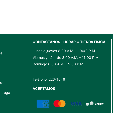
30ML
MARTINI
(TEQUILERO).
COLIBRI
cantidad
SET
6
PIEZAS
280
ML
cantidad
CONTÁCTANOS - HORARIO TIENDA FÍSICA
Lunes a jueves 8:00 A.M. – 10:00 P.M.
es
Viernes y sábado 8:00 A.M. – 11:00 P.M.
Domingo 8:00 A.M. – 9:00 P.M.
Teléfono:
226-1646
ido
ACEPTAMOS
ntrega