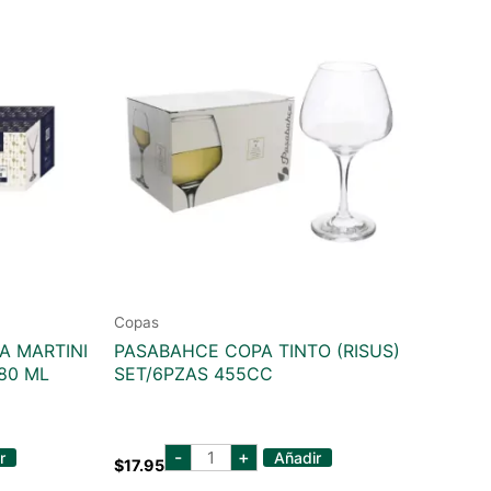
Copas
A MARTINI
PASABAHCE COPA TINTO (RISUS)
280 ML
SET/6PZAS 455CC
PASABAHCE
-
+
r
Añadir
$
17.95
COPA
TINTO