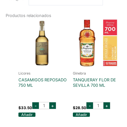
Productos relacionados
Licores
Ginebra
CASAMIGOS REPOSADO
TANQUERAY FLOR DE
750 ML
SEVILLA 700 ML
casamigos
tanqueray
-
+
-
+
reposado
flor
$
33.50
$
28.50
750
de
Añadir
Añadir
ml
sevilla
cantidad
700
ml