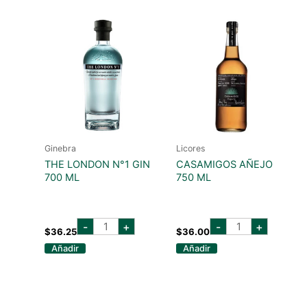
cantidad
Ginebra
Licores
THE LONDON N°1 GIN
CASAMIGOS AÑEJO
700 ML
750 ML
the
casamigos
-
+
-
+
london
añejo
$
36.25
$
36.00
n°1
750
Añadir
Añadir
gin
ml
700
cantidad
ml
cantidad