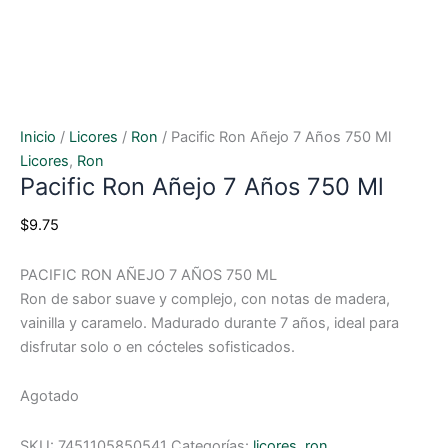
Inicio
/
Licores
/
Ron
/ Pacific Ron Añejo 7 Años 750 Ml
Licores
,
Ron
Pacific Ron Añejo 7 Años 750 Ml
$
9.75
PACIFIC RON AÑEJO 7 AÑOS 750 ML
Ron de sabor suave y complejo, con notas de madera,
vainilla y caramelo. Madurado durante 7 años, ideal para
disfrutar solo o en cócteles sofisticados.
Agotado
SKU:
7451105850541
Categorías:
licores
,
ron