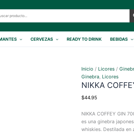
MANTES
CERVEZAS
READY TO DRINK
BEBIDAS
Inicio
/
Licores
/
Gineb
Ginebra
,
Licores
NIKKA COFFE
$
44.95
NIKKA COFFEY GIN 7
es una ginebra japone
whiskies. Destilada en 