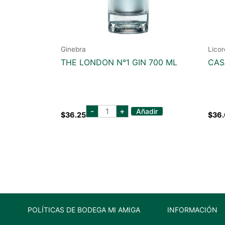
Ginebra
Licor
THE LONDON N°1 GIN 700 ML
CAS
the
-
+
Añadir
$
36.25
$
36
london
n°1
gin
700
ml
cantidad
POLÍTICAS DE BODEGA MI AMIGA
INFORMACIÓN