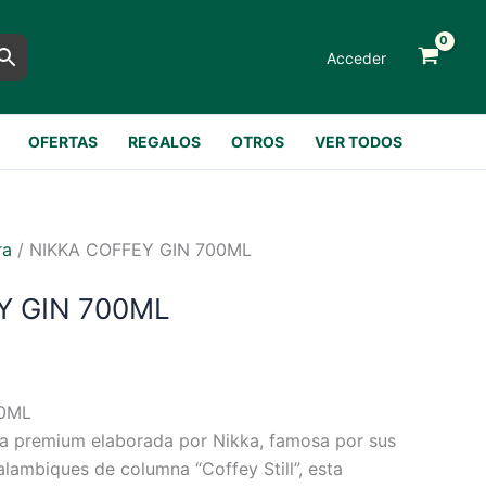
Acceder
OFERTAS
REGALOS
OTROS
VER TODOS
ra
/ NIKKA COFFEY GIN 700ML
Y GIN 700ML
00ML
sa premium elaborada por Nikka, famosa por sus
alambiques de columna “Coffey Still”, esta