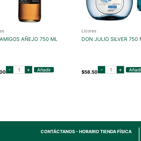
es
Licores
AMIGOS AÑEJO 750 ML
DON JULIO SILVER 750 
casamigos
don
-
+
-
+
Añadir
Añadi
.00
$
58.50
añejo
julio
750
silver
ml
750
cantidad
ml
cantidad
CONTÁCTANOS - HORARIO TIENDA FÍSICA