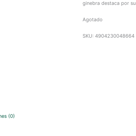
ginebra destaca por su
Agotado
SKU:
4904230048664
nes (0)