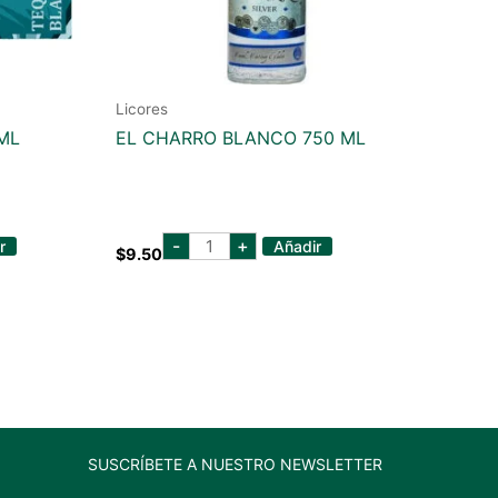
Licores
ML
EL CHARRO BLANCO 750 ML
el
-
+
r
Añadir
$
9.50
charro
blanco
750
ml
cantidad
SUSCRÍBETE A NUESTRO NEWSLETTER