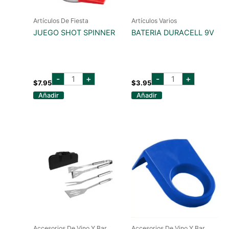
Artículos De Fiesta
Artículos Varios
JUEGO SHOT SPINNER
BATERIA DURACELL 9V
JUEGO
bateria
-
+
-
+
SHOT
duracell
$
7.95
$
3.95
SPINNER
9v
Añadir
Añadir
cantidad
cantidad
Accesorios De Vino Y Bar
Accesorios De Vino Y Bar