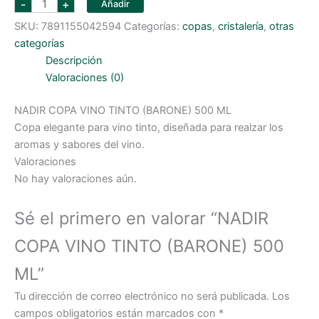
-
+
Añadir
COPA
VINO
SKU:
7891155042594
Categorías:
copas
,
cristalería
,
otras
TINTO
(BARONE)
categorías
500
ML
Descripción
cantidad
Valoraciones (0)
NADIR COPA VINO TINTO (BARONE) 500 ML
Copa elegante para vino tinto, diseñada para realzar los
aromas y sabores del vino.
Valoraciones
No hay valoraciones aún.
Sé el primero en valorar “NADIR
COPA VINO TINTO (BARONE) 500
ML”
Tu dirección de correo electrónico no será publicada.
Los
campos obligatorios están marcados con
*