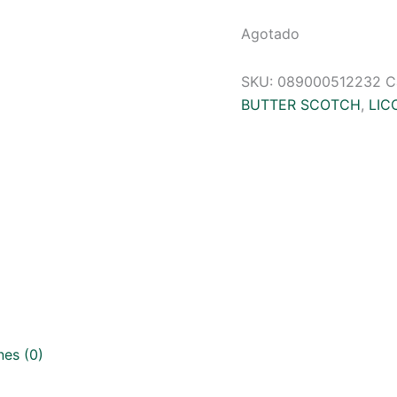
Agotado
SKU:
089000512232
C
BUTTER SCOTCH
,
LIC
nes (0)