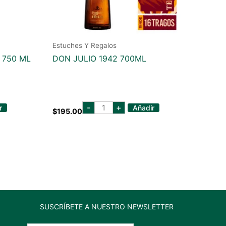
Estuches Y Regalos
 750 ML
DON JULIO 1942 700ML
don
-
+
r
Añadir
$
195.00
julio
1942
700ml
cantidad
SUSCRÍBETE A NUESTRO NEWSLETTER