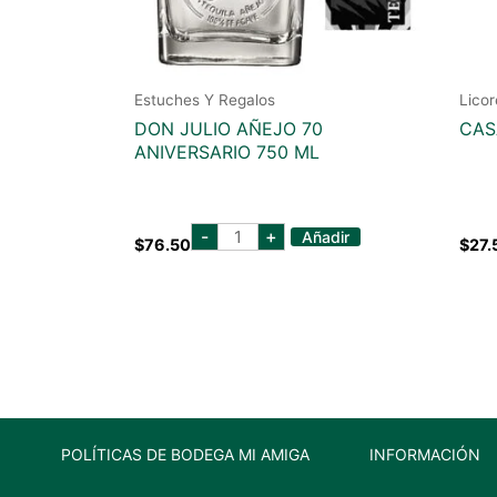
Estuches Y Regalos
Licor
DON JULIO AÑEJO 70
CAS
ANIVERSARIO 750 ML
don
-
+
Añadir
$
76.50
$
27.
julio
añejo
70
aniversario
750
ml
cantidad
POLÍTICAS DE BODEGA MI AMIGA
INFORMACIÓN