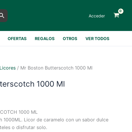
Acceder
OFERTAS
REGALOS
OTROS
VER TODOS
Licores
/ Mr Boston Butterscotch 1000 Ml
terscotch 1000 Ml
SCOTCH 1000 ML
h 1000ML. Licor de caramelo con un sabor dulce
eles o disfrutar solo.