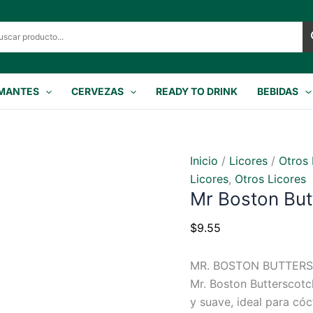
MANTES
CERVEZAS
READY TO DRINK
BEBIDAS
Inicio
/
Licores
/
Otros 
Licores
,
Otros Licores
Mr Boston But
$
9.55
MR. BOSTON BUTTER
Mr. Boston Butterscotc
y suave, ideal para cóct